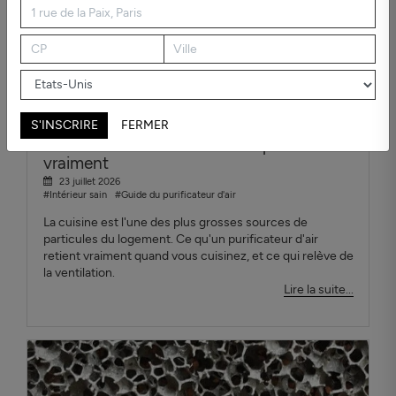
S'INSCRIRE
FERMER
Purificateur d'air cuisine : ce qui marche
vraiment
23 juillet 2026
#Intérieur sain
#Guide du purificateur d'air
La cuisine est l'une des plus grosses sources de
particules du logement. Ce qu'un purificateur d'air
retient vraiment quand vous cuisinez, et ce qui relève de
la ventilation.
Lire la suite...