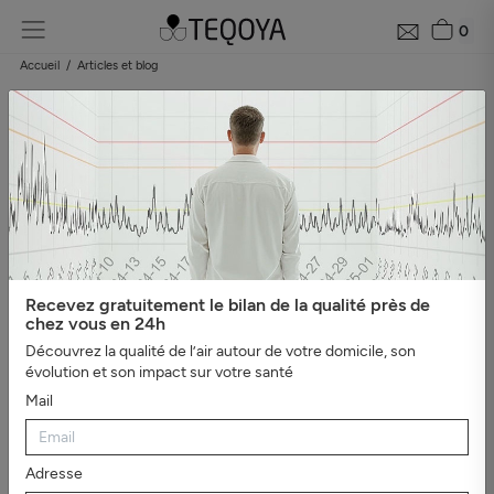
0
Accueil
Articles et blog
Blog : guide de la qualité de l'air
Catégories
#Tout afficher
#Bien-être, sommeil et ions
négatifs
#L'essentiel
#Guide du purificateur d'air
#Pollution
de l'air
#Asthme et
allergies
#Véhicules
#Evénements
#Intérieur sain
#Virus,
Recevez gratuitement le bilan de la qualité près de
bactéries et moisissures
#Mauvaises odeurs
#Santé et
chez vous en 24h
productivité au travail
Découvrez la qualité de l’air autour de votre domicile, son
évolution et son impact sur votre santé
Mail
Adresse