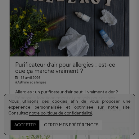
Purificateur d’air pour allergies : est-ce
que ça marche vraiment ?
15 avril 2026
#Asthme et allergies
Allergies : un purificateur d’air peut-il vraiment aider ?
Réponses, fonctionnement et conseils pour assainir
Nous utilisons des cookies afin de vous proposer une
votre air et mieux respirer au quotidien.
expérience personnalisée et optimisée sur notre site.
Lire la suite...
Consultez
notre politique de confidentialité
.
ACCEPTER
GÉRER MES PRÉFÉRENCES