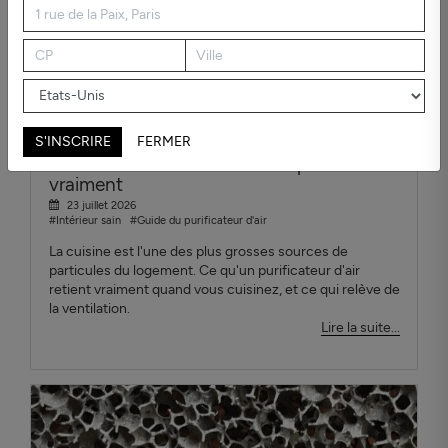
S'INSCRIRE
FERMER
Purificateur d'air cuisine : ce qui marche
vraiment
23 juillet 2026
#Intérieur sain
#Guide du purificateur d'air
La cuisine est l'une des plus grosses sources de
particules du logement. Ce qu'un purificateur d'air
retient vraiment quand vous cuisinez, et ce qui relève de
la ventilation.
Lire la suite...