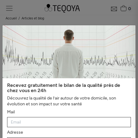
0
Accueil
Articles et blog
Blog : guide de la qualité de l'air
Catégories
#Tout afficher
#Bien-être, sommeil et ions
négatifs
#L'essentiel
#Guide du purificateur d'air
#Pollution
de l'air
#Asthme et
allergies
#Véhicules
#Evénements
#Intérieur sain
#Virus,
Recevez gratuitement le bilan de la qualité près de
bactéries et moisissures
#Mauvaises odeurs
#Santé et
chez vous en 24h
productivité au travail
Découvrez la qualité de l’air autour de votre domicile, son
évolution et son impact sur votre santé
Mail
Adresse