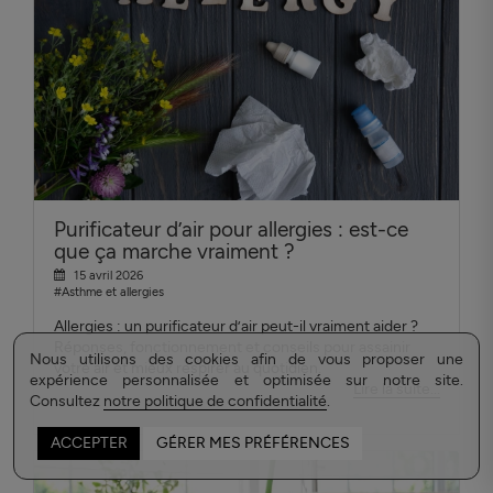
Purificateur d’air pour allergies : est-ce
que ça marche vraiment ?
15 avril 2026
#Asthme et allergies
Allergies : un purificateur d’air peut-il vraiment aider ?
Réponses, fonctionnement et conseils pour assainir
Nous utilisons des cookies afin de vous proposer une
votre air et mieux respirer au quotidien.
expérience personnalisée et optimisée sur notre site.
Lire la suite...
Consultez
notre politique de confidentialité
.
ACCEPTER
GÉRER MES PRÉFÉRENCES