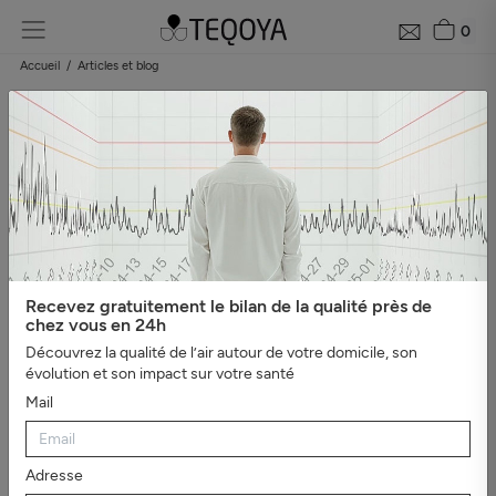
0
Accueil
Articles et blog
Blog : guide de la qualité de l'air
Catégories
#Tout afficher
#Bien-être, sommeil et ions
négatifs
#L'essentiel
#Guide du purificateur d'air
#Pollution
de l'air
#Asthme et
allergies
#Véhicules
#Evénements
#Intérieur sain
#Virus,
Recevez gratuitement le bilan de la qualité près de
bactéries et moisissures
#Mauvaises odeurs
#Santé et
chez vous en 24h
productivité au travail
Découvrez la qualité de l’air autour de votre domicile, son
évolution et son impact sur votre santé
Mail
Adresse