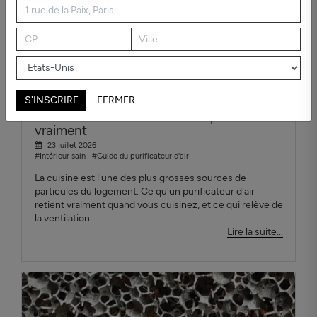
S'INSCRIRE
FERMER
Purificateur d'air cuisine : ce qui marche
vraiment
23 juillet 2026
#Intérieur sain
#Guide du purificateur d'air
La cuisine est l'une des plus grosses sources de
particules du logement. Ce qu'un purificateur d'air
retient vraiment quand vous cuisinez, et ce qui relève de
la ventilation.
Lire la suite...