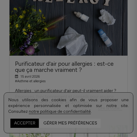
Purificateur d’air pour allergies : est-ce
que ça marche vraiment ?
15 avril 2026
#Asthme et allergies
Allergies : un purificateur d’air peut-il vraiment aider ?
Réponses, fonctionnement et conseils pour assainir
Nous utilisons des cookies afin de vous proposer une
votre air et mieux respirer au quotidien.
expérience personnalisée et optimisée sur notre site.
Lire la suite...
Consultez
notre politique de confidentialité
.
ACCEPTER
GÉRER MES PRÉFÉRENCES