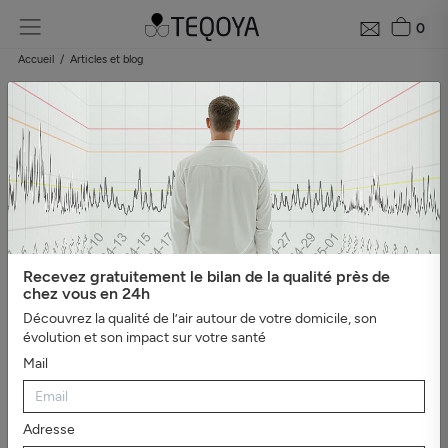
0
Accueil
Articles et blog
Blog : guide de la qualité de l'air
Catégories
#Tout afficher
#Bien-être, sommeil et ions
négatifs
#L'essentiel
#Guide du purificateur d'air
#Pollution
de l'air
#Asthme et
allergies
#Véhicules
#Evénements
#Intérieur sain
#Virus,
Recevez gratuitement le bilan de la qualité près de
bactéries et moisissures
#Mauvaises odeurs
#Santé et
chez vous en 24h
productivité au travail
Découvrez la qualité de l’air autour de votre domicile, son
évolution et son impact sur votre santé
Mail
Adresse