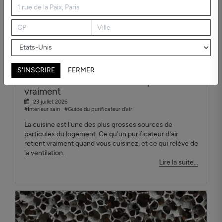
S'INSCRIRE
FERMER
Purificateur d'air cuisine : ce qui marche
vraiment
23 juillet 2026
#Intérieur sain
#Guide du purificateur d'air
La cuisine est l'une des plus grosses sources de
particules du logement. Ce qu'un purificateur d'air
retient vraiment quand vous cuisinez, et ce qui relève de
la ventilation.
Lire la suite...