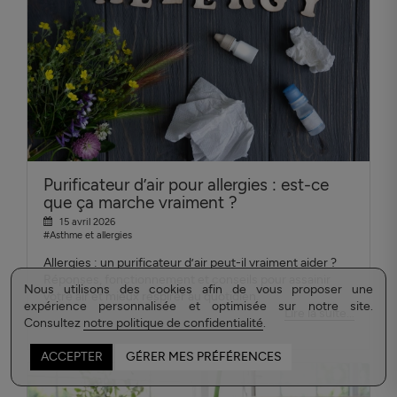
Purificateur d’air pour allergies : est-ce
que ça marche vraiment ?
15 avril 2026
#Asthme et allergies
Allergies : un purificateur d’air peut-il vraiment aider ?
Réponses, fonctionnement et conseils pour assainir
Nous utilisons des cookies afin de vous proposer une
votre air et mieux respirer au quotidien.
expérience personnalisée et optimisée sur notre site.
Lire la suite...
Consultez
notre politique de confidentialité
.
ACCEPTER
GÉRER MES PRÉFÉRENCES