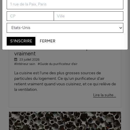
S'INSCRIRE
FERMER
Purificateur d'air cuisine : ce qui marche
vraiment
23 juillet 2026
#Intérieur sain
#Guide du purificateur d'air
La cuisine est l'une des plus grosses sources de
particules du logement. Ce qu'un purificateur d'air
retient vraiment quand vous cuisinez, et ce qui relève de
la ventilation.
Lire la suite...