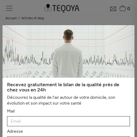
0
Accueil
Articles et blog
Blog : guide de la qualité de l'air
Catégories
#Tout afficher
#Bien-être, sommeil et ions
négatifs
#L'essentiel
#Guide du purificateur d'air
#Pollution
de l'air
#Asthme et
allergies
#Véhicules
#Evénements
#Intérieur sain
#Virus,
Recevez gratuitement le bilan de la qualité près de
bactéries et moisissures
#Mauvaises odeurs
#Santé et
chez vous en 24h
productivité au travail
Découvrez la qualité de l’air autour de votre domicile, son
évolution et son impact sur votre santé
Mail
Adresse