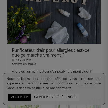
Purificateur d’air pour allergies : est-ce
que ça marche vraiment ?
15 avril 2026
#Asthme et allergies
Allergies : un purificateur d’air peut-il vraiment aider ?
Réponses, fonctionnement et conseils pour assainir
Nous utilisons des cookies afin de vous proposer une
votre air et mieux respirer au quotidien.
expérience personnalisée et optimisée sur notre site.
Lire la suite...
Consultez
notre politique de confidentialité
.
ACCEPTER
GÉRER MES PRÉFÉRENCES