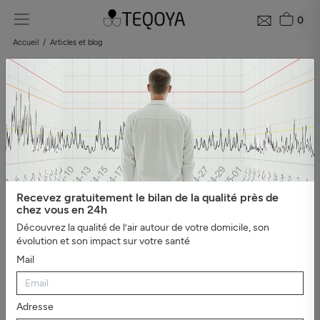
0
Accueil
Articles et blog
Blog : guide de la qualité de l'air
Catégories
#Tout afficher
#Bien-être, sommeil et ions
négatifs
#L'essentiel
#Guide du purificateur d'air
#Pollution
de l'air
#Asthme et
allergies
#Véhicules
#Evénements
#Intérieur sain
#Virus,
Recevez gratuitement le bilan de la qualité près de
bactéries et moisissures
#Mauvaises odeurs
#Santé et
chez vous en 24h
productivité au travail
Découvrez la qualité de l’air autour de votre domicile, son
évolution et son impact sur votre santé
Mail
Adresse