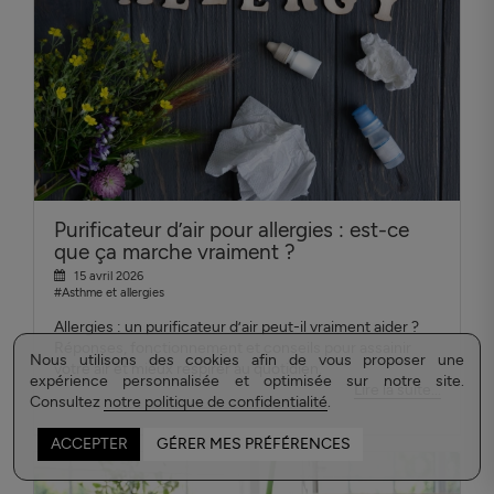
Purificateur d’air pour allergies : est-ce
que ça marche vraiment ?
15 avril 2026
#Asthme et allergies
Allergies : un purificateur d’air peut-il vraiment aider ?
Réponses, fonctionnement et conseils pour assainir
Nous utilisons des cookies afin de vous proposer une
votre air et mieux respirer au quotidien.
expérience personnalisée et optimisée sur notre site.
Lire la suite...
Consultez
notre politique de confidentialité
.
ACCEPTER
GÉRER MES PRÉFÉRENCES