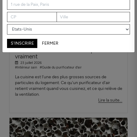
S'INSCRIRE
FERMER
Purificateur d'air cuisine : ce qui marche
vraiment
23 juillet 2026
#Intérieur sain
#Guide du purificateur d'air
La cuisine est l'une des plus grosses sources de
particules du logement. Ce qu'un purificateur d'air
retient vraiment quand vous cuisinez, et ce qui relève de
la ventilation.
Lire la suite...