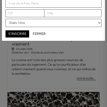
S'INSCRIRE
FERMER
Purificateur d'air cuisine : ce qui marche
vraiment
23 juillet 2026
#Intérieur sain
#Guide du purificateur d'air
La cuisine est l'une des plus grosses sources de
particules du logement. Ce qu'un purificateur d'air
retient vraiment quand vous cuisinez, et ce qui relève de
la ventilation.
Lire la suite...