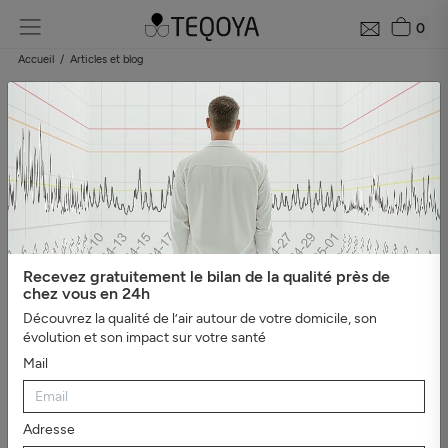
0
Accueil
Articles et blog
Blog : guide de la qualité de l'air
Catégories
#Tout afficher
#Bien-être, sommeil et ions
négatifs
#L'essentiel
#Guide du purificateur d'air
#Pollution
de l'air
#Asthme et
allergies
#Véhicules
#Evénements
#Intérieur sain
#Virus,
Recevez gratuitement le bilan de la qualité près de
bactéries et moisissures
#Mauvaises odeurs
#Santé et
chez vous en 24h
productivité au travail
Découvrez la qualité de l’air autour de votre domicile, son
évolution et son impact sur votre santé
Mail
Adresse