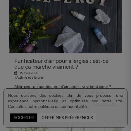
Purificateur d’air pour allergies : est-ce
que ça marche vraiment ?
15 avril 2026
#Asthme et allergies
Allergies : un purificateur d’air peut-il vraiment aider ?
Réponses, fonctionnement et conseils pour assainir
Nous utilisons des cookies afin de vous proposer une
votre air et mieux respirer au quotidien.
expérience personnalisée et optimisée sur notre site.
Lire la suite...
Consultez
notre politique de confidentialité
.
ACCEPTER
GÉRER MES PRÉFÉRENCES