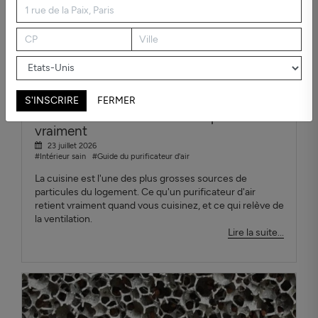
S'INSCRIRE
FERMER
Purificateur d'air cuisine : ce qui marche
vraiment
23 juillet 2026
#Intérieur sain
#Guide du purificateur d'air
La cuisine est l'une des plus grosses sources de
particules du logement. Ce qu'un purificateur d'air
retient vraiment quand vous cuisinez, et ce qui relève de
la ventilation.
Lire la suite...