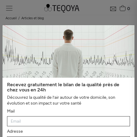
0
Accueil
Articles et blog
Blog : guide de la qualité de l'air
Catégories
#Tout afficher
#Bien-être, sommeil et ions
négatifs
#L'essentiel
#Guide du purificateur d'air
#Pollution
de l'air
#Asthme et
allergies
#Véhicules
#Evénements
#Intérieur sain
#Virus,
Recevez gratuitement le bilan de la qualité près de
bactéries et moisissures
#Mauvaises odeurs
#Santé et
chez vous en 24h
productivité au travail
Découvrez la qualité de l’air autour de votre domicile, son
évolution et son impact sur votre santé
Mail
Adresse