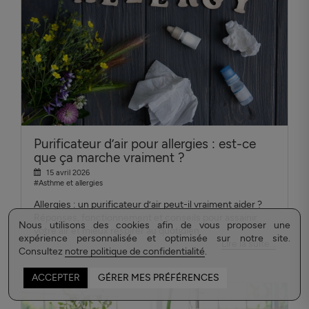
Purificateur d’air pour allergies : est-ce
que ça marche vraiment ?
15 avril 2026
#Asthme et allergies
Allergies : un purificateur d’air peut-il vraiment aider ?
Réponses, fonctionnement et conseils pour assainir
Nous utilisons des cookies afin de vous proposer une
votre air et mieux respirer au quotidien.
expérience personnalisée et optimisée sur notre site.
Lire la suite...
Consultez
notre politique de confidentialité
.
ACCEPTER
GÉRER MES PRÉFÉRENCES