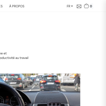
0
ES
À PROPOS
FR
le bilan de la
vous en 24h
e et
ur de votre domicile, son
ductivité au travail
 santé