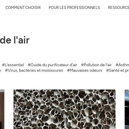
COMMENT CHOISIR
POUR LES PROFESSIONNELS
RESSOURC
de l'air
Recevez gratuitement 
qualité près de chez 
#L'essentiel
#Guide du purificateur d'air
#Pollution de l'air
#Asthm
Découvrez la qualité de l’air auto
n
#Virus, bactéries et moisissures
#Mauvaises odeurs
#Santé et pro
évolution et son impact sur votre
Mail
Adresse