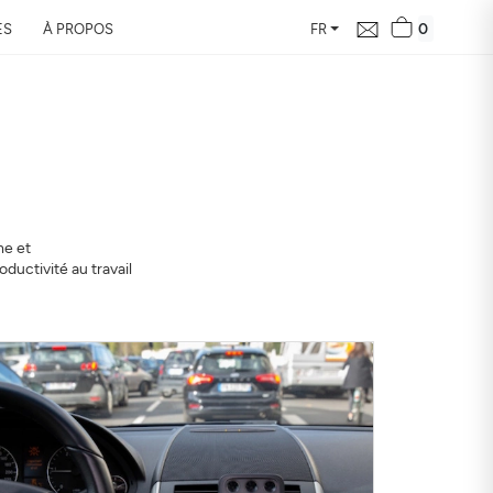
0
ES
À PROPOS
FR
le bilan de la
vous en 24h
e et
ur de votre domicile, son
ductivité au travail
 santé