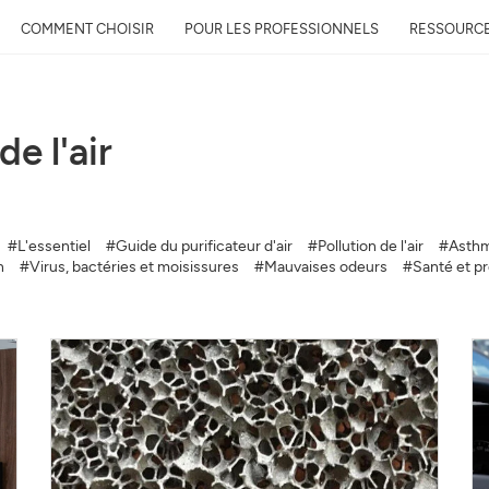
COMMENT CHOISIR
POUR LES PROFESSIONNELS
RESSOURC
de l'air
Recevez gratuitement 
qualité près de chez 
#L'essentiel
#Guide du purificateur d'air
#Pollution de l'air
#Asthm
Découvrez la qualité de l’air auto
n
#Virus, bactéries et moisissures
#Mauvaises odeurs
#Santé et pro
évolution et son impact sur votre
Mail
Adresse