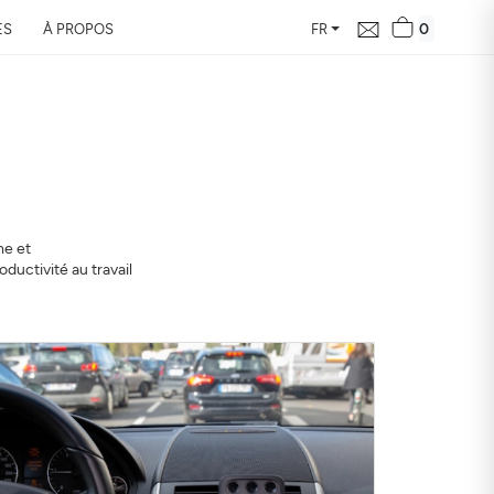
0
ES
À PROPOS
FR
le bilan de la
vous en 24h
e et
ur de votre domicile, son
ductivité au travail
 santé