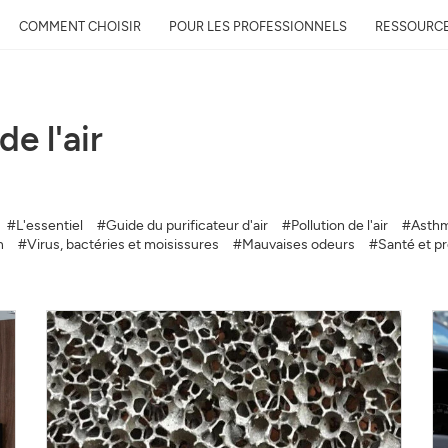
COMMENT CHOISIR
POUR LES PROFESSIONNELS
RESSOURC
de l'air
Recevez gratuitement 
qualité près de chez 
#L'essentiel
#Guide du purificateur d'air
#Pollution de l'air
#Asthm
Découvrez la qualité de l’air auto
n
#Virus, bactéries et moisissures
#Mauvaises odeurs
#Santé et pro
évolution et son impact sur votre
Mail
Adresse