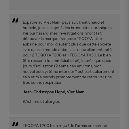
Expatrié au Viet Nam, pays au climat chaud et
humide, je suis sujet à des bronchites chroniques.
Par pur hasard, mes investigations m'ont fait
découvrir la marque française TEQOYA. Une
aubaine pour moi, d'autant plus que cette société
livre dans le monde entier. J'ai naturellement opté
pour 2 TEQOYA T200 et 1 TEQOYA T450. Le bien-
être ressenti fut immédiat et déjà après quelques
jours d'utilisation (2 semaines environ), mon ''
nouvel écosystème intérieur '' est particulièrement
sain et m'a permis promptement de retrouver une
très bonne respiration.
Jean-Christophe Ligné
, Viet Nam
#Asthme et allergies
TEQOYA T200 bien reçu ! Je l'ai mis en marche