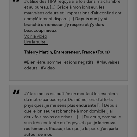
J'utilise des TIP9 Teqoya à la fois dans ma chambre
et au bureau. [...] Grâce à mon ioniseur, les
mauvaises odeurs et l'impressions d'air confiné ont
complètement disparu [...]
Depuis que j'y ai
branché un ioniseur, j'y respire et j'y dors
beaucoup mieux.
Voir la vidéo
Lire la suite...
Thierry Martin
, Entrepreneur, France (Tours)
#Bien-être, sommeil et ions négatifs
#Mauvaises
odeurs
#Video
J'étais moins essoufflée en montant les escaliers
du métro par exemple. De même, lors d'efforts
physiques,
je me sens plus endurante
[...] Depuis
que le ioniseur est branché à mon domicile, j'ai
deux fois moins de crises [...] Du coup, comme je
suis très contente du Teqoya et que
je le trouve
réellement efficace
, dès que je le peux,
j'en parle
autour de moi.