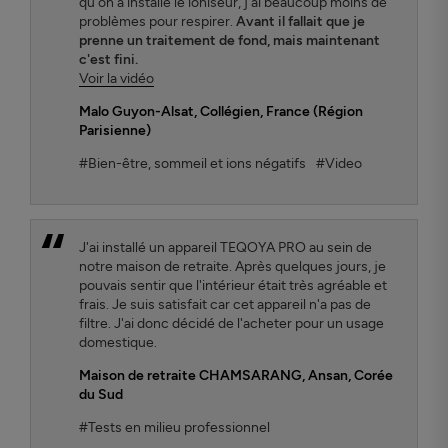
qu'on a installé le ioniseur, j'ai beaucoup moins de
problèmes pour respirer.
Avant il fallait que je
prenne un traitement de fond, mais maintenant
c'est fini.
Voir la vidéo
Malo Guyon-Alsat
, Collégien, France (Région
Parisienne)
#Bien-être, sommeil et ions négatifs
#Video
J'ai installé un appareil TEQOYA PRO au sein de
notre maison de retraite. Après quelques jours, je
pouvais sentir que l'intérieur était très agréable et
frais. Je suis satisfait car cet appareil n'a pas de
filtre. J'ai donc décidé de l'acheter pour un usage
domestique.
Maison de retraite CHAMSARANG,
Ansan, Corée
du Sud
#Tests en milieu professionnel