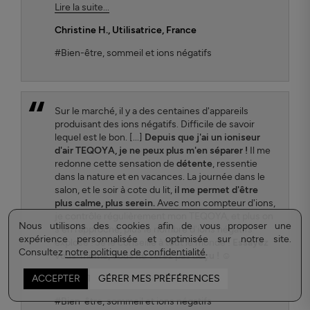
Lire la suite...
Christine H.
, Utilisatrice, France
#Bien-être, sommeil et ions négatifs
Sur le marché, il y a des centaines d'appareils
produisant des ions négatifs. Difficile de savoir
lequel est le bon. [...]
Depuis que j'ai un ioniseur
d'air TEQOYA, je ne peux plus m'en séparer !
Il me
redonne cette sensation de
détente
, ressentie
dans la nature et en vacances. La journée dans le
salon, et le soir à cote du lit,
il me permet d'être
plus calme, plus serein.
Avec mon compteur d'ions,
je contrôle régulièrement mon TEQOYA, et plus on
Nous utilisons des cookies afin de vous proposer une
s'en rapproche, plus le nombre d'ions négatifs
expérience personnalisée et optimisée sur notre site.
explose ! Je le conseille à tout le monde !
Essayez
Consultez
notre politique de confidentialité
.
vous-même, vous ne serez pas déçu ! ☺
Benoit Thome
, Utilisateur, France
ACCEPTER
GÉRER MES PRÉFÉRENCES
#Bien-être, sommeil et ions négatifs