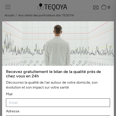
0
Accueil
Avis clients des purificateurs d'air TEQOYA
Les avis clients sur les purificateurs d'air
TEQOYA
Besoin de vous faire un avis sur TEQOYA ? Nous laissons la parole à
ceux qui ont choisi nos produits.
Catégories
Recevez gratuitement le bilan de la qualité près de
#Tout afficher
#Protection contre la pollution
#Bien-être,
chez vous en 24h
sommeil et ions négatifs
#Asthme et allergies
#Tests en milieu
Découvrez la qualité de l’air autour de votre domicile, son
professionnel
#Mauvaises odeurs
#Video
#Véhicules
#EDF
évolution et son impact sur votre santé
Pulse & You
Mail
Adresse
Produit design, matériaux de qualité, déballé, monté