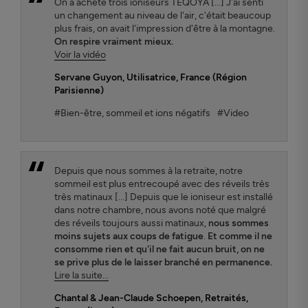
On a acheté trois ioniseurs TEQOYA [...] J'ai senti
un changement au niveau de l'air, c'était beaucoup
plus frais, on avait l'impression d'être à la montagne.
On respire vraiment mieux.
Voir la vidéo
Servane Guyon
, Utilisatrice, France (Région
Parisienne)
#Bien-être, sommeil et ions négatifs
#Video
Depuis que nous sommes à la retraite, notre
sommeil est plus entrecoupé avec des réveils très
très matinaux [...] Depuis que le ioniseur est installé
dans notre chambre, nous avons noté que malgré
des réveils toujours aussi matinaux,
nous sommes
moins sujets aux coups de fatigue
.
Et comme il ne
consomme rien et qu'il ne fait aucun bruit, on ne
se prive plus de le laisser branché en permanence.
Lire la suite...
Chantal & Jean-Claude Schoepen
, Retraités,