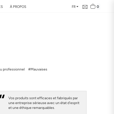
0
ES
À PROPOS
FR
le bilan de la
vous en 24h
ur de votre domicile, son
 santé
eu professionnel
#Mauvaises
Vos produits sont efficaces et fabriqués par
une entreprise sérieuse avec un état d'esprit
et une éthique remarquables.