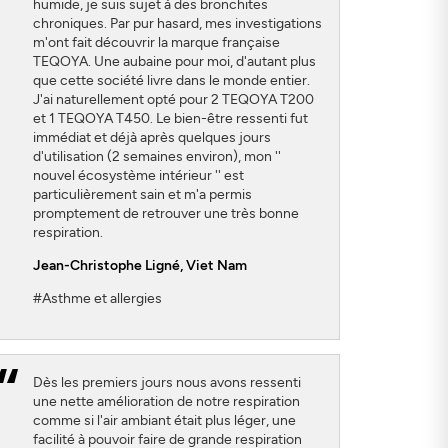
humide, je suis sujet à des bronchites
chroniques. Par pur hasard, mes investigations
m'ont fait découvrir la marque française
TEQOYA. Une aubaine pour moi, d'autant plus
que cette société livre dans le monde entier.
J'ai naturellement opté pour 2 TEQOYA T200
et 1 TEQOYA T450. Le bien-être ressenti fut
immédiat et déjà après quelques jours
d'utilisation (2 semaines environ), mon ''
nouvel écosystème intérieur '' est
particulièrement sain et m'a permis
promptement de retrouver une très bonne
respiration.
Jean-Christophe Ligné
, Viet Nam
#Asthme et allergies
Dès les premiers jours nous avons ressenti
une nette amélioration de notre respiration
comme si l'air ambiant était plus léger, une
facilité à pouvoir faire de grande respiration