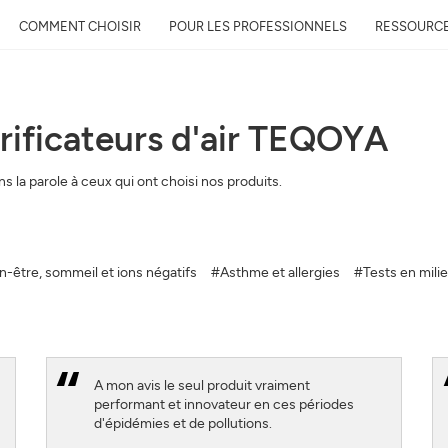
COMMENT CHOISIR
POUR LES PROFESSIONNELS
RESSOURC
purificateurs d'air TEQOYA
Recevez gratuitement 
 la parole à ceux qui ont choisi nos produits.
qualité près de chez 
Découvrez la qualité de l’air auto
évolution et son impact sur votre
n-être, sommeil et ions négatifs
#Asthme et allergies
#Tests en mili
Mail
Adresse
A mon avis le seul produit vraiment
performant et innovateur en ces périodes
d'épidémies et de pollutions.