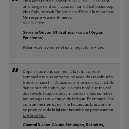
On a acheté trois ioniseurs TEQOYA [...] J'ai senti
un changement au niveau de l'air, c'était beaucoup
plus frais, on avait l'impression d'être à la montagne.
On respire vraiment mieux.
Voir la vidéo
Servane Guyon
, Utilisatrice, France (Région
Parisienne)
#Bien-être, sommeil et ions négatifs
#Video
Depuis que nous sommes à la retraite, notre
sommeil est plus entrecoupé avec des réveils très
très matinaux [...] Depuis que le ioniseur est installé
dans notre chambre, nous avons noté que malgré
des réveils toujours aussi matinaux,
nous sommes
moins sujets aux coups de fatigue
.
Et comme il ne
consomme rien et qu'il ne fait aucun bruit, on ne
se prive plus de le laisser branché en permanence.
Lire la suite...
Chantal & Jean-Claude Schoepen
, Retraités,