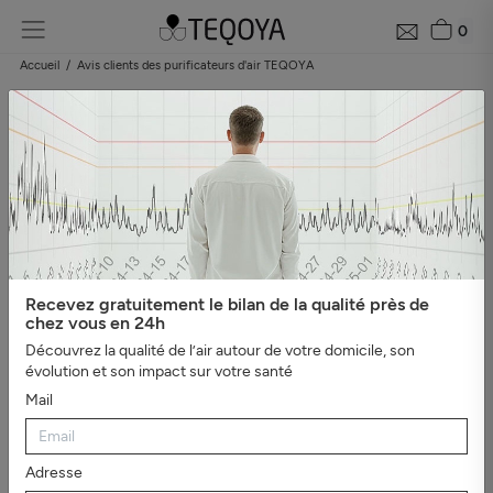
0
Accueil
Avis clients des purificateurs d'air TEQOYA
Les avis clients sur les purificateurs d'air
TEQOYA
Besoin de vous faire un avis sur TEQOYA ? Nous laissons la parole à
ceux qui ont choisi nos produits.
Catégories
Recevez gratuitement le bilan de la qualité près de
#Tout afficher
#Protection contre la pollution
#Bien-être,
chez vous en 24h
sommeil et ions négatifs
#Asthme et allergies
#Tests en milieu
Découvrez la qualité de l’air autour de votre domicile, son
professionnel
#Mauvaises odeurs
#Video
#Véhicules
#EDF
évolution et son impact sur votre santé
Pulse & You
Mail
Adresse
Produit design, matériaux de qualité, déballé, monté