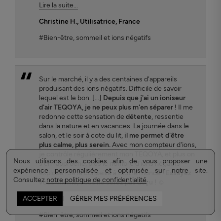
Lire la suite...
Christine H.
, Utilisatrice, France
#Bien-être, sommeil et ions négatifs
Sur le marché, il y a des centaines d'appareils
produisant des ions négatifs. Difficile de savoir
lequel est le bon. [...]
Depuis que j'ai un ioniseur
d'air TEQOYA, je ne peux plus m'en séparer !
Il me
redonne cette sensation de
détente
, ressentie
dans la nature et en vacances. La journée dans le
salon, et le soir à cote du lit,
il me permet d'être
plus calme, plus serein.
Avec mon compteur d'ions,
je contrôle régulièrement mon TEQOYA, et plus on
Nous utilisons des cookies afin de vous proposer une
s'en rapproche, plus le nombre d'ions négatifs
expérience personnalisée et optimisée sur notre site.
explose ! Je le conseille à tout le monde !
Essayez
Consultez
notre politique de confidentialité
.
vous-même, vous ne serez pas déçu ! ☺
Benoit Thome
, Utilisateur, France
ACCEPTER
GÉRER MES PRÉFÉRENCES
#Bien-être, sommeil et ions négatifs