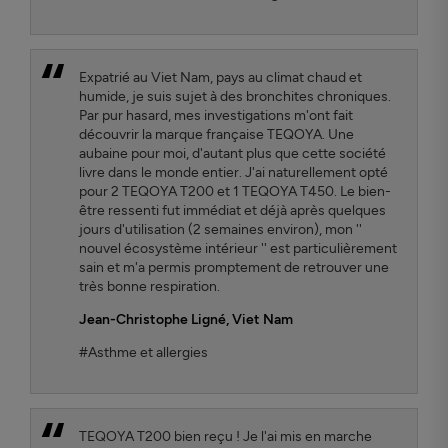
Expatrié au Viet Nam, pays au climat chaud et
humide, je suis sujet à des bronchites chroniques.
Par pur hasard, mes investigations m'ont fait
découvrir la marque française TEQOYA. Une
aubaine pour moi, d'autant plus que cette société
livre dans le monde entier. J'ai naturellement opté
pour 2 TEQOYA T200 et 1 TEQOYA T450. Le bien-
être ressenti fut immédiat et déjà après quelques
jours d'utilisation (2 semaines environ), mon ''
nouvel écosystème intérieur '' est particulièrement
sain et m'a permis promptement de retrouver une
très bonne respiration.
Jean-Christophe Ligné
, Viet Nam
#Asthme et allergies
TEQOYA T200 bien reçu ! Je l'ai mis en marche