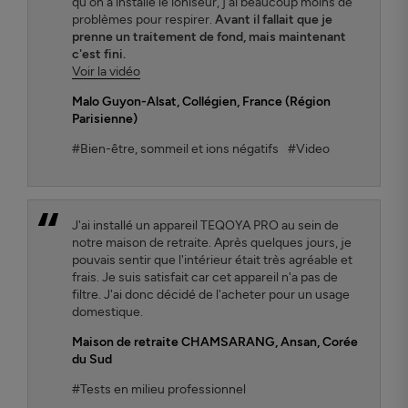
qu'on a installé le ioniseur, j'ai beaucoup moins de
problèmes pour respirer.
Avant il fallait que je
prenne un traitement de fond, mais maintenant
c'est fini.
Voir la vidéo
Malo Guyon-Alsat
, Collégien, France (Région
Parisienne)
#Bien-être, sommeil et ions négatifs
#Video
J'ai installé un appareil TEQOYA PRO au sein de
notre maison de retraite. Après quelques jours, je
pouvais sentir que l'intérieur était très agréable et
frais. Je suis satisfait car cet appareil n'a pas de
filtre. J'ai donc décidé de l'acheter pour un usage
domestique.
Maison de retraite CHAMSARANG,
Ansan, Corée
du Sud
#Tests en milieu professionnel