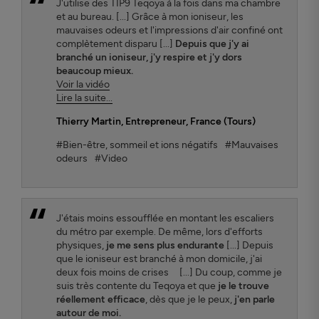
J'utilise des TIP9 Teqoya à la fois dans ma chambre
et au bureau. [...] Grâce à mon ioniseur, les
mauvaises odeurs et l'impressions d'air confiné ont
complètement disparu [...]
Depuis que j'y ai
branché un ioniseur, j'y respire et j'y dors
beaucoup mieux.
Voir la vidéo
Lire la suite...
Thierry Martin
, Entrepreneur, France (Tours)
#Bien-être, sommeil et ions négatifs
#Mauvaises
odeurs
#Video
J'étais moins essoufflée en montant les escaliers
du métro par exemple. De même, lors d'efforts
physiques,
je me sens plus endurante
[...] Depuis
que le ioniseur est branché à mon domicile, j'ai
deux fois moins de crises [...] Du coup, comme je
suis très contente du Teqoya et que
je le trouve
réellement efficace
, dès que je le peux,
j'en parle
autour de moi.