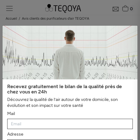
0
Accueil
Avis clients des purificateurs d'air TEQOYA
Les avis clients sur les purificateurs d'air
TEQOYA
Besoin de vous faire un avis sur TEQOYA ? Nous laissons la parole à
ceux qui ont choisi nos produits.
Catégories
Recevez gratuitement le bilan de la qualité près de
#Tout afficher
#Protection contre la pollution
#Bien-être,
chez vous en 24h
sommeil et ions négatifs
#Asthme et allergies
#Tests en milieu
Découvrez la qualité de l’air autour de votre domicile, son
professionnel
#Mauvaises odeurs
#Video
#Véhicules
#EDF
évolution et son impact sur votre santé
Pulse & You
Mail
Adresse
Produit design, matériaux de qualité, déballé, monté