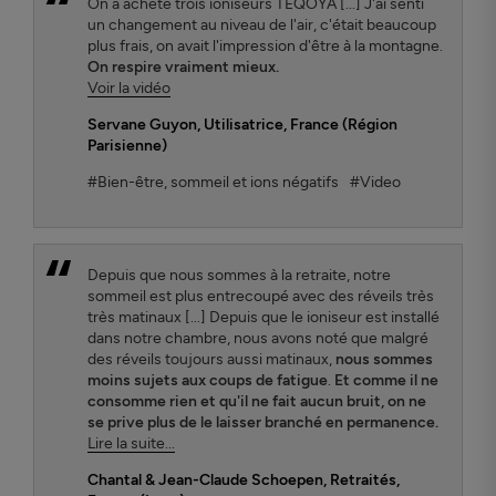
On a acheté trois ioniseurs TEQOYA [...] J'ai senti
un changement au niveau de l'air, c'était beaucoup
plus frais, on avait l'impression d'être à la montagne.
On respire vraiment mieux.
Voir la vidéo
Servane Guyon
, Utilisatrice, France (Région
Parisienne)
#Bien-être, sommeil et ions négatifs
#Video
Depuis que nous sommes à la retraite, notre
sommeil est plus entrecoupé avec des réveils très
très matinaux [...] Depuis que le ioniseur est installé
dans notre chambre, nous avons noté que malgré
des réveils toujours aussi matinaux,
nous sommes
moins sujets aux coups de fatigue
.
Et comme il ne
consomme rien et qu'il ne fait aucun bruit, on ne
se prive plus de le laisser branché en permanence.
Lire la suite...
Chantal & Jean-Claude Schoepen
, Retraités,