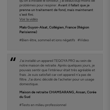
qu'on a installé le ioniseur, j'ai beaucoup moins de
problèmes pour respirer.
Avant il fallait que je
prenne un traitement de fond, mais maintenant
c'est fini.
Voir la vidéo
Malo Guyon-Alsat
, Collégien, France (Région
Parisienne)
#Bien-être, sommeil et ions négatifs
#Video
J'ai installé un appareil TEQOYA PRO au sein de
notre maison de retraite. Après quelques jours, je
pouvais sentir que l'intérieur était très agréable et
frais. Je suis satisfait car cet appareil n'a pas de
filtre. J'ai donc décidé de l'acheter pour un usage
domestique.
Maison de retraite CHAMSARANG,
Ansan, Corée
du Sud
#Tests en milieu professionnel