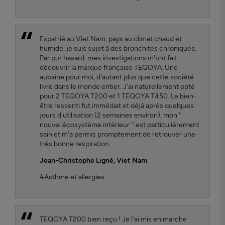
Expatrié au Viet Nam, pays au climat chaud et
humide, je suis sujet à des bronchites chroniques.
Par pur hasard, mes investigations m'ont fait
découvrir la marque française TEQOYA. Une
aubaine pour moi, d'autant plus que cette société
livre dans le monde entier. J'ai naturellement opté
pour 2 TEQOYA T200 et 1 TEQOYA T450. Le bien-
être ressenti fut immédiat et déjà après quelques
jours d'utilisation (2 semaines environ), mon ''
nouvel écosystème intérieur '' est particulièrement
sain et m'a permis promptement de retrouver une
très bonne respiration.
Jean-Christophe Ligné
, Viet Nam
#Asthme et allergies
TEQOYA T200 bien reçu ! Je l'ai mis en marche