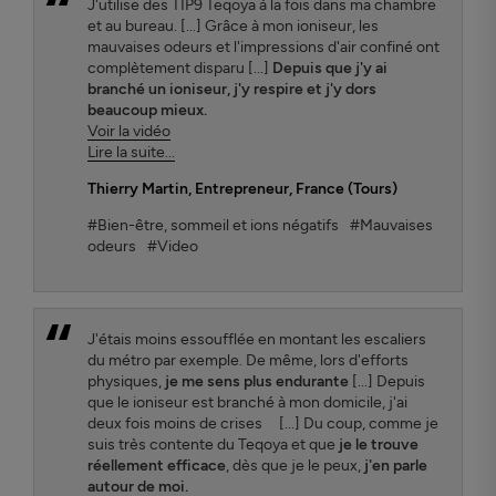
J'utilise des TIP9 Teqoya à la fois dans ma chambre
et au bureau. [...] Grâce à mon ioniseur, les
mauvaises odeurs et l'impressions d'air confiné ont
complètement disparu [...]
Depuis que j'y ai
branché un ioniseur, j'y respire et j'y dors
beaucoup mieux.
Voir la vidéo
Lire la suite...
Thierry Martin
, Entrepreneur, France (Tours)
#Bien-être, sommeil et ions négatifs
#Mauvaises
odeurs
#Video
J'étais moins essoufflée en montant les escaliers
du métro par exemple. De même, lors d'efforts
physiques,
je me sens plus endurante
[...] Depuis
que le ioniseur est branché à mon domicile, j'ai
deux fois moins de crises [...] Du coup, comme je
suis très contente du Teqoya et que
je le trouve
réellement efficace
, dès que je le peux,
j'en parle
autour de moi.