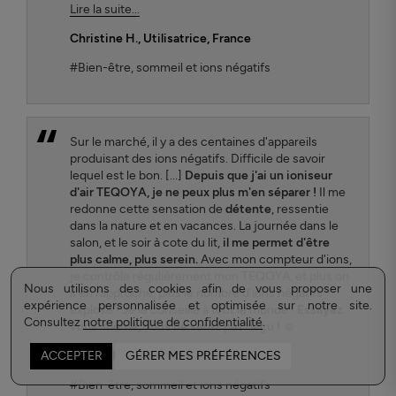
Lire la suite...
Christine H.
, Utilisatrice, France
#Bien-être, sommeil et ions négatifs
Sur le marché, il y a des centaines d'appareils
produisant des ions négatifs. Difficile de savoir
lequel est le bon. [...]
Depuis que j'ai un ioniseur
d'air TEQOYA, je ne peux plus m'en séparer !
Il me
redonne cette sensation de
détente
, ressentie
dans la nature et en vacances. La journée dans le
salon, et le soir à cote du lit,
il me permet d'être
plus calme, plus serein.
Avec mon compteur d'ions,
je contrôle régulièrement mon TEQOYA, et plus on
Nous utilisons des cookies afin de vous proposer une
s'en rapproche, plus le nombre d'ions négatifs
expérience personnalisée et optimisée sur notre site.
explose ! Je le conseille à tout le monde !
Essayez
Consultez
notre politique de confidentialité
.
vous-même, vous ne serez pas déçu ! ☺
Benoit Thome
, Utilisateur, France
ACCEPTER
GÉRER MES PRÉFÉRENCES
#Bien-être, sommeil et ions négatifs