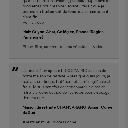
qu'on a installé le ioniseur, j'ai beaucoup moins de
problèmes pour respirer.
Avant il fallait que je
prenne un traitement de fond, mais maintenant
c'est fini.
Voir la vidéo
Malo Guyon-Alsat
, Collégien, France (Région
Parisienne)
#Bien-être, sommeil et ions négatifs
#Video
J'ai installé un appareil TEQOYA PRO au sein de
notre maison de retraite. Après quelques jours, je
pouvais sentir que l'intérieur était très agréable et
frais. Je suis satisfait car cet appareil n'a pas de
filtre. J'ai donc décidé de l'acheter pour un usage
domestique.
Maison de retraite CHAMSARANG,
Ansan, Corée
du Sud
#Tests en milieu professionnel