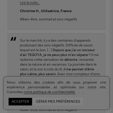
Lire la suite...
Christine H.
, Utilisatrice, France
#Bien-être, sommeil et ions négatifs
Sur le marché, il y a des centaines d'appareils
produisant des ions négatifs. Difficile de savoir
lequel est le bon. [...]
Depuis que j'ai un ioniseur
d'air TEQOYA, je ne peux plus m'en séparer !
Il me
redonne cette sensation de
détente
, ressentie
dans la nature et en vacances. La journée dans le
salon, et le soir à cote du lit,
il me permet d'être
plus calme, plus serein.
Avec mon compteur d'ions,
je contrôle régulièrement mon TEQOYA, et plus on
Nous utilisons des cookies afin de vous proposer une
s'en rapproche, plus le nombre d'ions négatifs
expérience personnalisée et optimisée sur notre site.
explose ! Je le conseille à tout le monde !
Essayez
Consultez
notre politique de confidentialité
.
vous-même, vous ne serez pas déçu ! ☺
Benoit Thome
, Utilisateur, France
ACCEPTER
GÉRER MES PRÉFÉRENCES
#Bien-être, sommeil et ions négatifs