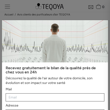
0
Accueil
Avis clients des purificateurs d'air TEQOYA
Les avis clients sur les purificateurs d'air
TEQOYA
Besoin de vous faire un avis sur TEQOYA ? Nous laissons la parole à
ceux qui ont choisi nos produits.
Catégories
Recevez gratuitement le bilan de la qualité près de
#Tout afficher
#Protection contre la pollution
#Bien-être,
chez vous en 24h
sommeil et ions négatifs
#Asthme et allergies
#Tests en milieu
Découvrez la qualité de l’air autour de votre domicile, son
professionnel
#Mauvaises odeurs
#Video
#Véhicules
#EDF
évolution et son impact sur votre santé
Pulse & You
Mail
Adresse
Produit design, matériaux de qualité, déballé, monté