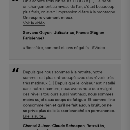
On a acheté trois ioniseurs TEQOYA [...] J'ai senti
un changement au niveau de l'air, c'était beaucoup
plus frais, on avait l'impression d'être à la montagne.
On respire vraiment mieux.
Voir la vidéo
Servane Guyon
, Utilisatrice, France (Région
Parisienne)
#Bien-être, sommeil et ions négatifs
#Video
Depuis que nous sommes à la retraite, notre
sommeil est plus entrecoupé avec des réveils très
très matinaux [...] Depuis que le ioniseur est installé
dans notre chambre, nous avons noté que malgré
des réveils toujours aussi matinaux,
nous sommes
moins sujets aux coups de fatigue
.
Et comme il ne
consomme rien et qu'il ne fait aucun bruit, on ne
se prive plus de le laisser branché en permanence.
Lire la suite...
Chantal & Jean-Claude Schoepen
, Retraités,