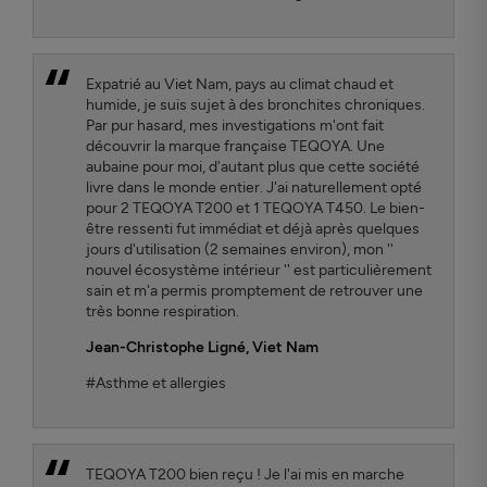
Expatrié au Viet Nam, pays au climat chaud et
humide, je suis sujet à des bronchites chroniques.
Par pur hasard, mes investigations m'ont fait
découvrir la marque française TEQOYA. Une
aubaine pour moi, d'autant plus que cette société
livre dans le monde entier. J'ai naturellement opté
pour 2 TEQOYA T200 et 1 TEQOYA T450. Le bien-
être ressenti fut immédiat et déjà après quelques
jours d'utilisation (2 semaines environ), mon ''
nouvel écosystème intérieur '' est particulièrement
sain et m'a permis promptement de retrouver une
très bonne respiration.
Jean-Christophe Ligné
, Viet Nam
#Asthme et allergies
TEQOYA T200 bien reçu ! Je l'ai mis en marche