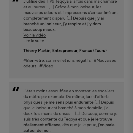
J'utilise des TIP9 Teqoya à la fois dans ma chambre
et au bureau. [...] Grâce à mon ioniseur, les
mauvaises odeurs et l'impressions d'air confiné ont
complètement disparu [...]
Depuis que j'y ai
branché un ioniseur, j'y respire et j'y dors
beaucoup mieux.
Voir la vidéo
Lire la suite...
Thierry Martin
, Entrepreneur, France (Tours)
#Bien-être, sommeil et ions négatifs
#Mauvaises
odeurs
#Video
J'étais moins essoufflée en montant les escaliers
du métro par exemple. De même, lors d'efforts
physiques,
je me sens plus endurante
[...] Depuis
que le ioniseur est branché à mon domicile, j'ai
deux fois moins de crises [...] Du coup, comme je
suis très contente du Teqoya et que
je le trouve
réellement efficace
, dès que je le peux,
j'en parle
autour de moi.