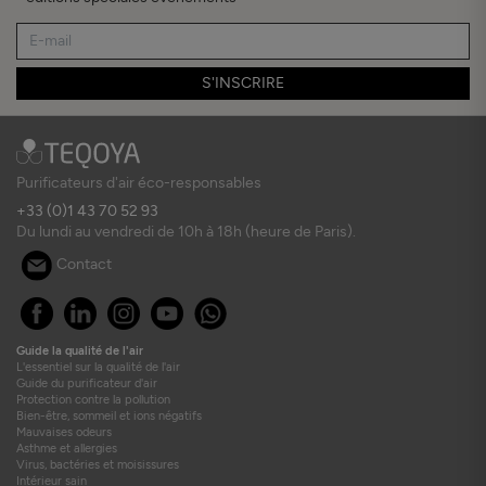
S'INSCRIRE
Purificateurs d'air éco-responsables
+33 (0)1 43 70 52 93
Du lundi au vendredi de 10h à 18h (heure de Paris).
Contact
Guide la qualité de l'air
L'essentiel sur la qualité de l'air
Guide du purificateur d'air
Protection contre la pollution
Bien-être, sommeil et ions négatifs
Mauvaises odeurs
Asthme et allergies
Virus, bactéries et moisissures
Intérieur sain