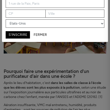
S'INSCRIRE
FERMER
Pourquoi faire une expérimentation d'un
purificateur d'air dans une école ?
Après le lieu d'habitation, c'est
dans les salles de classe à l'école
que les élèves sont les plus exposés à la pollution
, selon une étude
sur l'exposition journalière aux particules ultrafines et au noir de
carbone chez l'enfant, menée par l'ANSES et l'ADEME (2016). [1]
Aération insuffisante, VMC mal entretenu, humidité, produits
d'entretien... sont les sources de pollution de l'air les plus