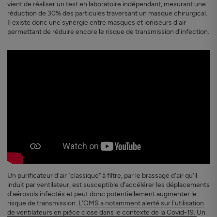
vient de réaliser un test en laboratoire indépendant, mesurant une
réduction de 30% des particules traversant un masque chirurgical.
Il existe donc une synergie entre masques et ioniseurs d'air
permettant de réduire encore le risque de transmission d'infection.
Un purificateur d'air "classique" à filtre, par le brassage d'air qu'il
induit par ventilateur, est susceptible d'accélérer les déplacements
d'aérosols infectés et peut donc potentiellement augmenter le
risque de transmission.
L'OMS a notamment alerté sur l'utilisation
de ventilateurs en pièce close dans le contexte de la Covid-19.
Un