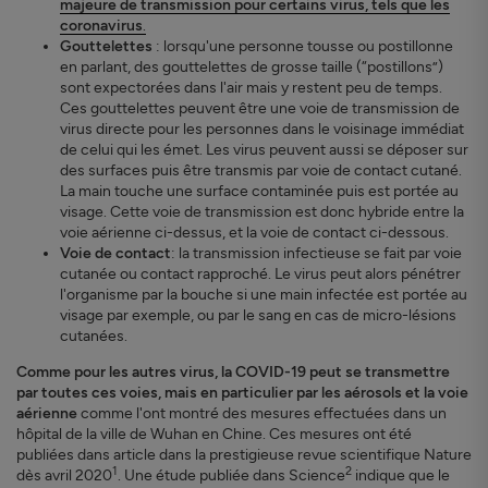
majeure de transmission pour certains virus, tels que les
coronavirus
.
Gouttelettes
: lorsqu'une personne tousse ou postillonne
en parlant, des gouttelettes de grosse taille (“postillons”)
sont expectorées dans l'air mais y restent peu de temps.
Ces gouttelettes peuvent être une voie de transmission de
virus directe pour les personnes dans le voisinage immédiat
de celui qui les émet. Les virus peuvent aussi se déposer sur
des surfaces puis être transmis par voie de contact cutané.
La main touche une surface contaminée puis est portée au
visage. Cette voie de transmission est donc hybride entre la
voie aérienne ci-dessus, et la voie de contact ci-dessous.
Voie de contact
: la transmission infectieuse se fait par voie
cutanée ou contact rapproché. Le virus peut alors pénétrer
l'organisme par la bouche si une main infectée est portée au
visage par exemple, ou par le sang en cas de micro-lésions
cutanées.
Comme pour les autres virus, la COVID-19 peut se transmettre
par toutes ces voies, mais en particulier par les aérosols et la voie
aérienne
comme l'ont montré des mesures effectuées dans un
hôpital de la ville de Wuhan en Chine. Ces mesures ont été
publiées dans article dans la prestigieuse revue scientifique Nature
1
2
dès avril 2020
. Une étude publiée dans Science
indique que le