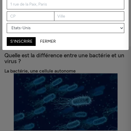
simple rhume (plusieurs virus saisonniers sont des Coronavirus)
vers des pathologies plus sévères comme le MERS-COV ou le
SRAS. Le nouveau coronavirus a été baptisé
SARS-CoV-2
et la
maladie qu'il provoque nommée
COVID-19
par l'Organisation
Mondiale de la Santé (OMS).
Comment ces virus se
transmettent-ils et comment faire pour s'en protéger ?
S'INSCRIRE
FERMER
Quelle est la différence entre une bactérie et un
virus ?
La bactérie, une cellule autonome