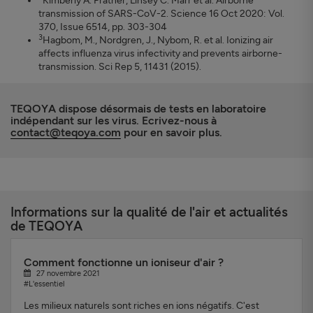
Kimberly A. Prather, Linsey C. Marr et al. Airborne
transmission of SARS-CoV-2. Science 16 Oct 2020: Vol.
370, Issue 6514, pp. 303-304
3
Hagbom, M., Nordgren, J., Nybom, R. et al. Ionizing air
affects influenza virus infectivity and prevents airborne-
transmission. Sci Rep 5, 11431 (2015).
TEQOYA dispose désormais de tests en laboratoire
indépendant sur les virus. Ecrivez-nous à
contact@teqoya.com
pour en savoir plus.
Informations sur la qualité de l'air et actualités
de TEQOYA
Comment fonctionne un ioniseur d'air ?
27 novembre 2021
#L'essentiel
Les milieux naturels sont riches en ions négatifs. C'est