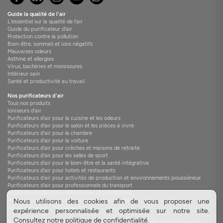
Guide la qualité de l'air
L'essentiel sur la qualité de l'air
Guide du purificateur d'air
Protection contre la pollution
Bien-être, sommeil et ions négatifs
Mauvaises odeurs
Asthme et allergies
Virus, bactéries et moisissures
Intérieur sain
Santé et productivité au travail
Nos purificateurs d'air
Tous nos produits
Ioniseurs d'air
Purificateurs d'air pour la cuisine et les odeurs
Purificateurs d'air pour le salon et les pièces à vivre
Purificateurs d'air pour la chambre
Purificateurs d'air pour la voiture
Purificateurs d'air pour crèches et maisons de retraite
Purificateurs d'air pour les salles de sport
Purificateurs d'air pour le bien-être et la santé intégrative
Purificateurs d'air pour hotels et restaurants
Purificateurs d'air pour activités de production et environnements poussiéreux
Purificateurs d'air pour professionnels du transport
Purificateurs d'air pour vétérinaires et animaleries
Purificateurs d'air pour cabinets médicaux et professionnels de santé
Nous utilisons des cookies afin de vous proposer une
Filtres à air pour VMC de bâtiment
expérience personnalisée et optimisée sur notre site.
Consultez
notre politique de confidentialité
.
Politique de confidentialité
-
Brochure produit
-
Plan du site
-
Politique sur les