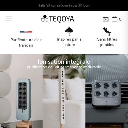
Satisfait ou remboursé sous 30 jours
Le purificateur d'air
Un air plus pur,
éco-responsable
0
partout cet été
et français
DÉCOUVREZ NOS OFFRES ESTIVALES
Inspirés par la
Sans filtres
Purificateurs d'air
DÉCOUVREZ LA GAMME
nature
jetables
français
Ionisation intégrale
purification de l'air permanente et durable
Recevez gratuitement le bilan de la qualité près de
chez vous en 24h
Découvrez la qualité de l’air autour de votre domicile, son
évolution et son impact sur votre santé
Mail
Adresse