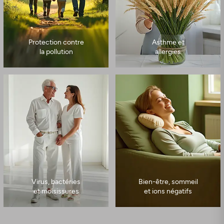
Protection contre
Asthme et
la pollution
allergies
Virus, bactéries
Bien-être, sommeil
et moisissures
et ions négatifs