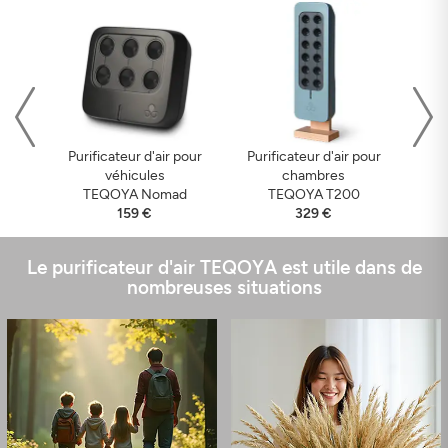
Pur
Purificateur d'air pour
Purificateur d'air pour
véhicules
chambres
TEQOYA Nomad
TEQOYA T200
159 €
329 €
Le purificateur d'air TEQOYA est utile dans de
nombreuses situations