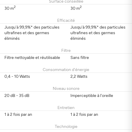
Surface conseillée
2
2
30 m
30 m
Efficacité
Jusqu'à 99,9%* des particules
Jusqu'à 99,9%* des particules
ultrafines et des germes
ultrafines et des germes
éliminés
éliminés
Filtre
Filtre nettoyable et réutilisable
Sans filtre
Consommation d'énergie
0,4 - 10 Watts
2,2 Watts
Niveau sonore
20 dB - 35 dB
Imperceptible à l'oreille
Entretien
1 à 2 fois par an
1 à 2 fois par an
Technologie