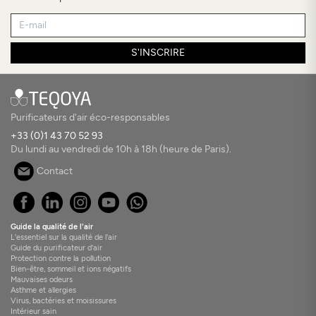
S'INSCRIRE
Purificateurs d'air éco-responsables
+33 (0)1 43 70 52 93
Du lundi au vendredi de 10h à 18h (heure de Paris).
Contact
Guide la qualité de l'air
L'essentiel sur la qualité de l'air
Guide du purificateur d'air
Protection contre la pollution
Bien-être, sommeil et ions négatifs
Mauvaises odeurs
Asthme et allergies
Virus, bactéries et moisissures
Intérieur sain