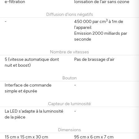
e-filtration
Ionisation de l'air sans ozone
Diffusion d'ions négatifs
3
-
450 000 par cm
à 1m de
l'appareil.
Emission 2000 milliards par
seconde
Nombre de vitesses
5 (vitesse automatique dont
Pas de brassage d'air
nuit et boost)
Bouton
Interface de commande
-
simple et épurée
Capteur de luminosité
La LED s'adapte à la luminosité
-
de la pièce
Dimensions
15 cm x 15 cm x 30 cm
95 cm x 6 cm x 7 cm