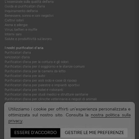
L'essenziale sulla qualità dell'aria
Guida ai purificatori d'aria
Inquinamento dell'aria
Benessere, sonno e ioni negativi
Cattivi odori
Asma e allergie
Virus, batteri e muffe
Interni sani
Salute e produttività sul lavoro
I nostri purificatori d'aria
Purificatori d'aria
Ionizzatori d'aria
Purificatori d'aria per la cottura e gli odori
Purificatori d'aria per il soggiorno e le stanze comuni
Purificatori d'aria per la camera da letto
Purificatori d'aria per auto
Purificatori d'aria per asili nido e case di riposo
Purificatori d'aria per palestre e impianti sportivi
Purificatori d'aria per hotel e ristoranti
Purificatori d'aria per studi medici e strutture sanitarie
Purificatori d'aria per cliniche veterinarie e negozi di animali
Purificatori d'aria per officine e ambienti di produzione
Purificatori d'aria per camionisti e autotrasportatori
Utilizziamo i cookie per offrirti un'esperienza personalizzata e
Purificatori d'aria per centri benessere e salute integrativa
ottimizzata sul nostro sito. Consulta la
nostra politica sulla
Filtri aria per sistemi di ventilazione VMC
privacy
.
Politica sulla riservatezza
-
Mappa del sito
-
Politica sui cookie
© 2015-2026 TEQOYA
ESSERE D'ACCORDO
GESTIRE LE MIE PREFERENZE