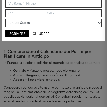
ISCRIVERSI
CHIUDERE
1. Comprendere il Calendario dei Pollini per
Pianificare in Anticipo
In Francia, la stagione pollinica si estende da gennaio a settembre:
Gennaio – Marzo:
cipresso, nocciolo, ontano
Aprile – Giugno:
graminacei (i più allergenici)
Agosto – Settembre:
ambrosia
Conoscere i periodi ad alto rischio permette di pianificare invece di
reagire. La Rete Nazionale di Sorveglianza Aerobiologica (RNSA)
pubblica avvisi regionali dettagliati. Consultarli regolarmente aiuta
ad adattare le uscite, le attività e le misure protettive.