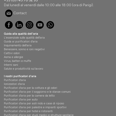
+33 (0)1 43 70 52 93
Dal lunedì al venerdì dalle 10:00 alle 18:00 (ora di Parigi).
Contact
Guida alla qualità dell'aria
L'essenziale sulla qualità dell'aria
Guida ai purificatori d'aria
Inquinamento dell'aria
Benessere, sonno e ioni negativi
Cattivi odori
Asma e allergie
Virus, batteri e muffe
Interni sani
Salute e produttività sul lavoro
I nostri purificatori d'aria
Purificatori d'aria
Ionizzatori d'aria
Purificatori d'aria per la cottura e gli odori
Purificatori d'aria per il soggiorno e le stanze comuni
Purificatori d'aria per la camera da letto
Purificatori d'aria per auto
Purificatori d'aria per asili nido e case di riposo
Purificatori d'aria per palestre e impianti sportivi
Purificatori d'aria per hotel e ristoranti
Purificatori d'aria per studi medici e strutture sanitarie