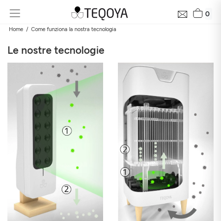
0
Home
Come funziona la nostra tecnologia
Le nostre tecnologie
Rapporto gratuito sulla qualità dell’aria vicino a te in
24h
Scopri la qualità dell’aria intorno alla tua casa, la sua evoluzione e
il suo impatto sulla tua salute
E-mail
Indirizzo