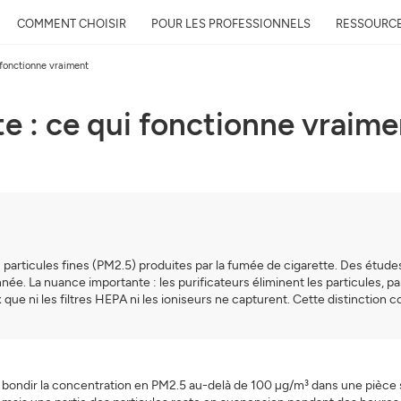
COMMENT CHOISIR
POUR LES PROFESSIONNELS
RESSOURC
i fonctionne vraiment
tte : ce qui fonctionne vraim
Recevez gratuitement 
qualité près de chez 
Découvrez la qualité de l’air auto
évolution et son impact sur votre
Mail
les particules fines (PM2.5) produites par la fumée de cigarette. Des ét
. La nuance importante : les purificateurs éliminent les particules, pa
e ni les filtres HEPA ni les ioniseurs ne capturent. Cette distinction co
Adresse
ondir la concentration en PM2.5 au-delà de 100 µg/m³ dans une pièce sta