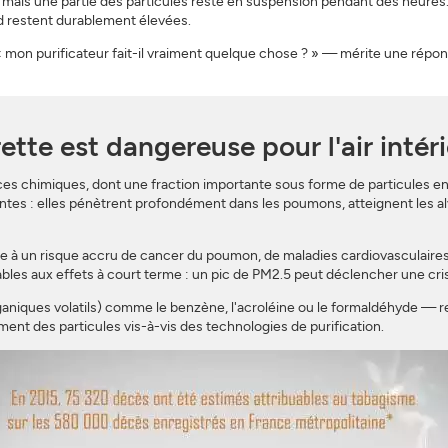
 mais une partie des particules reste en suspension pendant des heures
d restent durablement élevées.
mon purificateur fait-il vraiment quelque chose ? » — mérite une réponse 
S'INSCRIRE
FERMER
tte est dangereuse pour l'air intér
ces chimiques, dont une fraction importante sous forme de particules e
tes : elles pénètrent profondément dans les poumons, atteignent les alvé
 à un risque accru de cancer du poumon, de maladies cardiovasculaires e
es aux effets à court terme : un pic de PM2.5 peut déclencher une crise
ques volatils) comme le benzène, l'acroléine ou le formaldéhyde — res
t des particules vis-à-vis des technologies de purification.