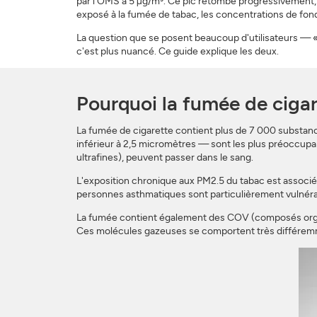
par l'OMS à 5 µg/m³. Ce pic retombe progressivement,
exposé à la fumée de tabac, les concentrations de fon
La question que se posent beaucoup d'utilisateurs — « 
c'est plus nuancé. Ce guide explique les deux.
Pourquoi la fumée de cigare
La fumée de cigarette contient plus de 7 000 substan
inférieur à 2,5 micromètres — sont les plus préoccupan
ultrafines), peuvent passer dans le sang.
L'exposition chronique aux PM2.5 du tabac est associée
personnes asthmatiques sont particulièrement vulnérabl
La fumée contient également des COV (composés organi
Ces molécules gazeuses se comportent très différemmen