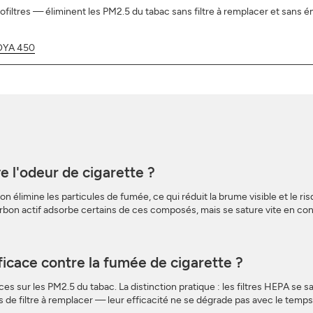
iltres — éliminent les PM2.5 du tabac sans filtre à remplacer et sans ém
OYA 450
ve l'odeur de cigarette ?
on élimine les particules de fumée, ce qui réduit la brume visible et le r
on actif adsorbe certains de ces composés, mais se sature vite en contex
fficace contre la fumée de cigarette ?
aces sur les PM2.5 du tabac. La distinction pratique : les filtres HEPA s
s de filtre à remplacer — leur efficacité ne se dégrade pas avec le temp