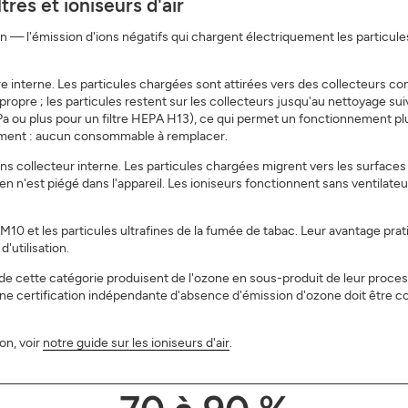
tres et ioniseurs d'air
on — l'émission d'ions négatifs qui chargent électriquement les particule
 interne. Les particules chargées sont attirées vers des collecteurs cond
 propre ; les particules restent sur les collecteurs jusqu'au nettoyage su
 Pa ou plus pour un filtre HEPA H13), ce qui permet un fonctionnement p
iniment : aucun consommable à remplacer.
ns collecteur interne. Les particules chargées migrent vers les surfaces 
Rien n'est piégé dans l'appareil. Les ioniseurs fonctionnent sans ventilat
10 et les particules ultrafines de la fumée de tabac. Leur avantage prati
'utilisation.
de cette catégorie produisent de l'ozone en sous-produit de leur process
. Une certification indépendante d'absence d'émission d'ozone doit être
on, voir
notre guide sur les ioniseurs d'air
.