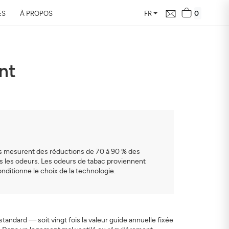
0
ES
À PROPOS
FR
ent
le bilan de la
vous en 24h
ur de votre domicile, son
 santé
udes mesurent des réductions de 70 à 90 % des
s les odeurs. Les odeurs de tabac proviennent
nditionne le choix de la technologie.
ndard — soit vingt fois la valeur guide annuelle fixée