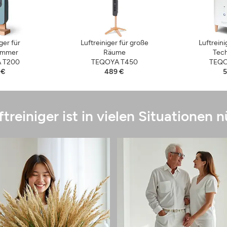
ger für
Luftreiniger für große
Luftreini
zimmer
Räume
Tec
 T200
TEQOYA T450
TEQO
 €
489 €
5
ftreiniger ist in vielen Situationen n