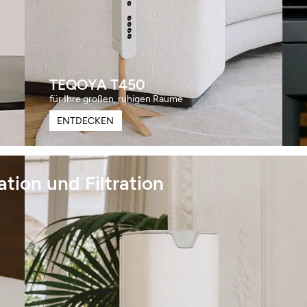
ANMELDEN
SCHLIESSEN
TEQOYA T450
für Ihre großen, ruhigen Räume
ENTDECKEN
tion und Filtration