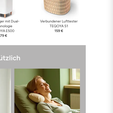
ger mit Dual-
Verbundener Lufttester
hnologie
TEQOYA S1
YA E500
159 €
79 €
ützlich