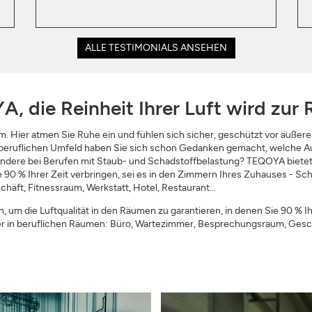
ALLE TESTIMONIALS ANSEHEN
, die Reinheit Ihrer Luft wird zur R
m. Hier atmen Sie Ruhe ein und fühlen sich sicher, geschützt vor äußeren
 beruflichen Umfeld haben Sie sich schon Gedanken gemacht, welche Ausw
ondere bei Berufen mit Staub- und Schadstoffbelastung? TEQOYA bietet 
ie 90 % Ihrer Zeit verbringen, sei es in den Zimmern Ihres Zuhauses - 
äft, Fitnessraum, Werkstatt, Hotel, Restaurant…
um die Luftqualität in den Räumen zu garantieren, in denen Sie 90 % Ihr
 in beruflichen Räumen: Büro, Wartezimmer, Besprechungsraum, Geschäf