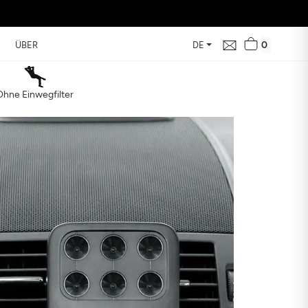
0
ÜBER
DE
Ohne Einwegfilter
e in Ihrer Nähe
d ihre Auswirkung auf