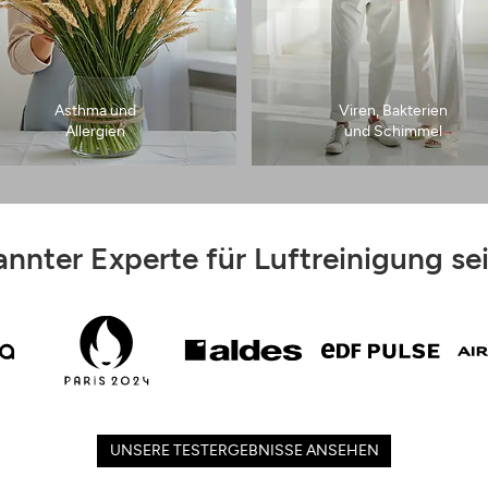
Asthma und
Viren, Bakterien
Allergien
und Schimmel
nnter Experte für Luftreinigung se
UNSERE TESTERGEBNISSE ANSEHEN