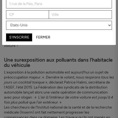
dont les gaz d'échappements se libèrent continuellement. Ces gaz
sont un cocktail de polluants dangereux fait de dioxyde d'azote
(NO
) et d'ozone (O
). Au volant, et en particulier lors des
2
3
embouteillages où nos nerfs sont déjà mis à rude épreuve, nous
sommes donc exposés à un air particulièrement pollué. L'habitacle,
loin de protéger ses occupants, laisse pénétrer les polluants et les
empêche de s'évacuer.
S'INSCRIRE
FERMER
Quelles sont les solutions pour lutter contre la pollution dans notre
voiture ?
Une surexposition aux polluants dans l'habitacle
du véhicule
L'exposition à la pollution automobile est aujourd'hui un sujet de
préoccupation majeur. «
Derrière le volant, nous respirons tous les
jours un cocktail toxique
», déclarait Patrice Halimi, secrétaire de
l'ASEF, l'été 2015. La Fédération des syndicats de la distribution
automobile lançait alors une vaste opération de communication
avec pour slogan : «
L'air à l'intérieur de votre voiture est jusqu'à 4
fois plus pollué que l'air extérieur
. »
Les chercheurs de l'Institut national de la santé et de la recherche
médicale (Inserm) ont fait nettement progresser les
connaissances dans ce domaine. Les travaux qu'ils ont menés en