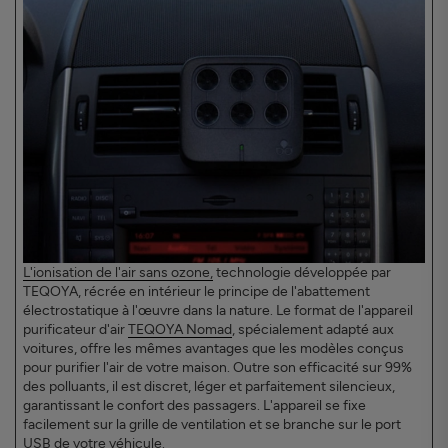
L'ionisation de l'air sans ozone,
technologie développée par
TEQOYA, récrée en intérieur le principe de l'abattement
électrostatique à l'œuvre dans la nature. Le format de l'appareil
purificateur d'air
TEQOYA Nomad
, spécialement adapté aux
voitures, offre les mêmes avantages que les modèles conçus
pour purifier l'air de votre maison. Outre son efficacité sur 99%
des polluants, il est discret, léger et parfaitement silencieux,
garantissant le confort des passagers. L'appareil se fixe
facilement sur la grille de ventilation et se branche sur le port
USB de votre véhicule.