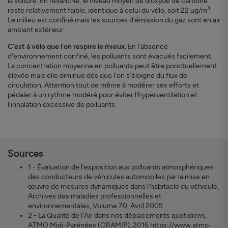
la voiture. En revanche, le niveau moyen de dioxyde de carbone
3
reste relativement faible, identique à celui du vélo, soit 22 µg/m
.
Le milieu est confiné mais les sources d'émission du gaz sont en air
ambiant extérieur.
C'est à vélo que l'on respire le mieux.
En l'absence
d'environnement confiné, les polluants sont évacués facilement.
La concentration moyenne en polluants peut être ponctuellement
élevée mais elle diminue dès que l'on s'éloigne du flux de
circulation. Attention tout de même à modérer ses efforts et
pédaler à un rythme modéré pour éviter l'hyperventilation et
l'inhalation excessive de polluants.
Sources
1 - Évaluation de l'exposition aux polluants atmosphériques
des conducteurs de véhicules automobiles par la mise en
œuvre de mesures dynamiques dans l'habitacle du véhicule,
Archives des maladies professionnelles et
environnementales, Volume 70, Avril 2009
2 - La Qualité de l'Air dans nos déplacements quotidiens,
ATMO Midi-Pyrénées (ORAMIP), 2016
https://www.atmo-