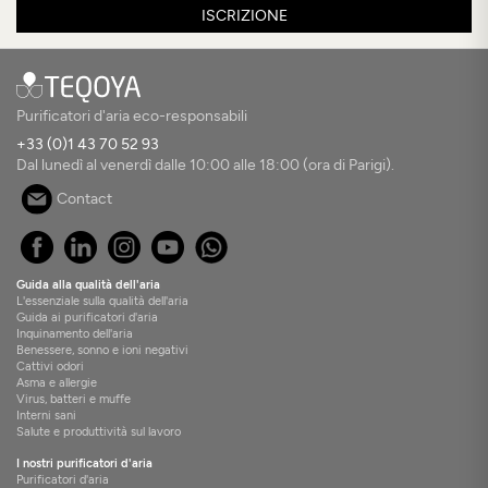
ISCRIZIONE
Purificatori d'aria eco-responsabili
+33 (0)1 43 70 52 93
Dal lunedì al venerdì dalle 10:00 alle 18:00 (ora di Parigi).
Contact
Guida alla qualità dell'aria
L'essenziale sulla qualità dell'aria
Guida ai purificatori d'aria
Inquinamento dell'aria
Benessere, sonno e ioni negativi
Cattivi odori
Asma e allergie
Virus, batteri e muffe
Interni sani
Salute e produttività sul lavoro
I nostri purificatori d'aria
Purificatori d'aria