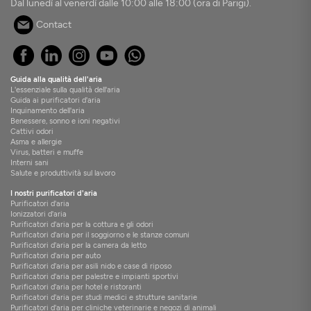
Dal lunedì al venerdì dalle 10:00 alle 18:00 (ora di Parigi).
Contact
Guida alla qualità dell'aria
L'essenziale sulla qualità dell'aria
Guida ai purificatori d'aria
Inquinamento dell'aria
Benessere, sonno e ioni negativi
Cattivi odori
Asma e allergie
Virus, batteri e muffe
Interni sani
Salute e produttività sul lavoro
I nostri purificatori d'aria
Purificatori d'aria
Ionizzatori d'aria
Purificatori d'aria per la cottura e gli odori
Purificatori d'aria per il soggiorno e le stanze comuni
Purificatori d'aria per la camera da letto
Purificatori d'aria per auto
Purificatori d'aria per asili nido e case di riposo
Purificatori d'aria per palestre e impianti sportivi
Purificatori d'aria per hotel e ristoranti
Purificatori d'aria per studi medici e strutture sanitarie
Purificatori d'aria per cliniche veterinarie e negozi di animali