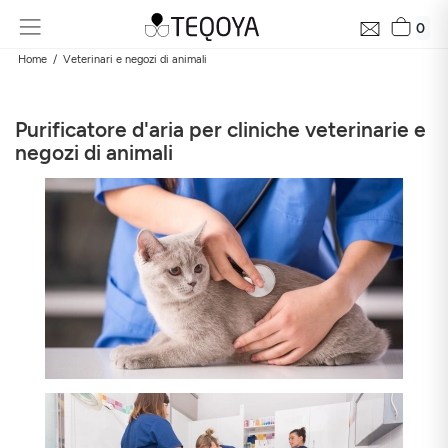
0
Home
Veterinari e negozi di animali
Purificatore d'aria per cliniche veterinarie e
negozi di animali
Rapporto gratuito sulla qualità dell’aria vicino a te in
24h
Scopri la qualità dell’aria intorno alla tua casa, la sua evoluzione e
il suo impatto sulla tua salute
E-mail
Indirizzo