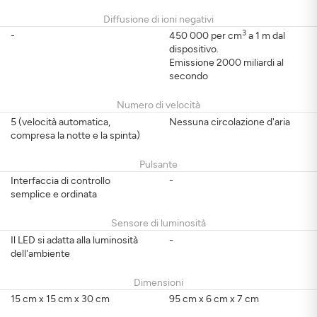
Diffusione di ioni negativi
3
-
450 000 per cm
a 1 m dal
dispositivo.
Emissione 2000 miliardi al
secondo
Numero di velocità
5 (velocità automatica,
Nessuna circolazione d'aria
compresa la notte e la spinta)
Pulsante
Interfaccia di controllo
-
semplice e ordinata
Sensore di luminosità
Il LED si adatta alla luminosità
-
dell'ambiente
Dimensioni
15 cm x 15 cm x 30 cm
95 cm x 6 cm x 7 cm