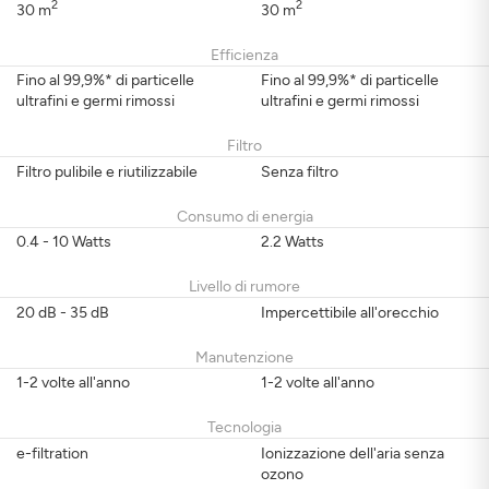
2
2
30 m
30 m
Efficienza
Fino al 99,9%* di particelle
Fino al 99,9%* di particelle
ultrafini e germi rimossi
ultrafini e germi rimossi
Filtro
Filtro pulibile e riutilizzabile
Senza filtro
Consumo di energia
0.4 - 10 Watts
2.2 Watts
Livello di rumore
20 dB - 35 dB
Impercettibile all'orecchio
Manutenzione
1-2 volte all'anno
1-2 volte all'anno
Tecnologia
e-filtration
Ionizzazione dell'aria senza
ozono