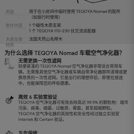
用于在小房间中临时使用 TEQOYA Nomad 的配件
用途
（如旅行时使用）
1 个磁性木质支架
套件内容
1 个 TEQOYA 110-230 伏交流适配器
法国天然山毛榉木
木质支架
材质
为什么选择 TEQOYA Nomad 车载空气净化器？
无需更换一次性滤网
轻便紧凑的 TEQOYA Nomad 空气净化器非常适合常用车
辆。无需像其他空气净化器或车辆自带净化器那样清理或更
换昂贵的一次性滤网。它是出行的理想伴侣，即使在旅途
中，也能保障您的呼吸健康。
高效 & 实验室验证
TEQOYA 空气净化器可有效去除高达 99.9% 的颗粒物：城市
污染、病毒、细菌、过敏原、霉菌，甚至超细颗粒。
TEQOYA 空气净化器的高效性和安全性经过独立实验室
Intertek 和 Certam 验证。
五年保修