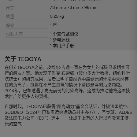
78 mm x 73 mm x 96 mm
尺寸
0.25 kg
重量
1 年
保修
1 个空气监测仪
包装内容
1 条电源线
1 本用户手册
关于 TEQOYA
在创立TEQOYA之前，皮埃尔·吉通一直在为女儿的哮喘寻求切实可
行的解决方案。他发现了雅克·布雷顿（波尔多大学教授、纽约科学
院院士）的研究成果，后者证明了自然界中最健康的环境中天然存
在的负离子，能够在不产生臭氧的情况下清除悬浮的污染颗粒。
2014年，巴黎遭遇了史无前例的污染高峰，这成为推动他将这项技
术推广给更多人的契机。
自那时起，TEQOYA已获得“阳光动力”基金会认证，并被法国航空、
SOLIDEO（2024年巴黎奥运会运动员村主办方）、圣戈班、ALDES
及法国电力公司（EDF）选中——让成千上万的人得以呼吸真正健
康的空气