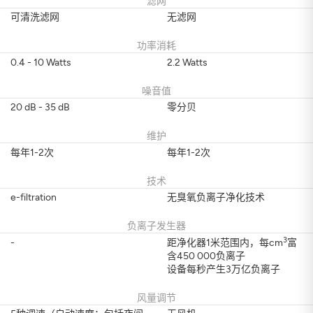
滤网
可清洗滤网
无滤网
功率消耗
0.4 - 10 Watts
2.2 Watts
噪音值
20 dB - 35 dB
零分贝
维护
每年1-2次
每年1-2次
技术
e-filtration
无臭氧负离子净化技术
负离子发生器
3
-
距净化器1米范围内，每cm
富
含450 000负离子
设备每秒产生3万亿负离子
风量调节