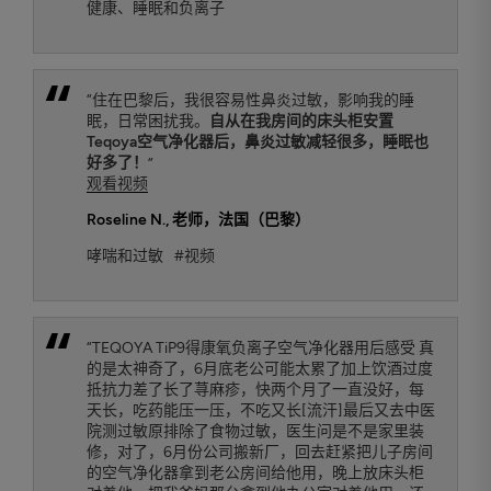
健康、睡眠和负离子
“住在巴黎后，我很容易性鼻炎过敏，影响我的睡
眠，日常困扰我。
自从在我房间的床头柜安置
Teqoya空气净化器后，鼻炎过敏减轻很多，睡眠也
好多了！
”
观看视频
Roseline N.
, 老师，法国（巴黎）
哮喘和过敏
#视频
“TEQOYA TiP9得康氧负离子空气净化器用后感受 真
的是太神奇了，6月底老公可能太累了加上饮酒过度
抵抗力差了长了荨麻疹，快两个月了一直没好，每
天长，吃药能压一压，不吃又长[流汗]最后又去中医
院测过敏原排除了食物过敏，医生问是不是家里装
修，对了，6月份公司搬新厂，回去赶紧把儿子房间
的空气净化器拿到老公房间给他用，晚上放床头柜