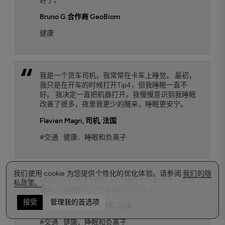
好了。
Bruno G.
合作商 GeoBiom
健康
我是一个货车司机，我常常在卡车上睡觉。 最初，
我只是在开车的时候打开Tip4，但我睡眠一直不
好。 我决定一直把机器打开。我慢慢意识到我睡眠
改善了很多，夜里我更少的醒来，睡眠更安宁。
Flavien Magri
, 司机, 法国
#交通
健康、睡眠和负离子
我们使用 cookie 为您提供个性化的优化体验。请参阅
我们的隐
我测试了Tip4 3个月。 它让我的空气更干净，睡眠
私政策。
.
更好。 我想把这个产品推荐给所有人。
接受
管理我的首选项
Christian Courbet
, 司机, 法国
#交通
健康、睡眠和负离子