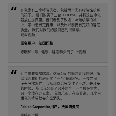
在我家有三个哮喘患者，包括两个患有哮喘性咳嗽
的孩子。 我们购买了三台TEQOYA，并将这些净化
器放在房间里。我们看到了改进：哮喘咳嗽的减
少，家中患者更健康，以及比以前拥有更好的睡眠
质量。 我们对我们的投资感到很满意。
观看视频
匿名用户
，法国巴黎
哮喘和过敏
健康、睡眠和负离子
#视频
近年来我有哮喘病。这家公司的概念让我信服，所
以我为我们的房间买了一台TEQOYA。 一夜之间：
没有哮喘发作！我从那以后只发作了一次，是开车
的时候。 所以我又买了另外两个，一个放在室内，
另一个放在办公室。 我很乐观，在我看来，几个月
后我的哮喘就会完全消失。
Fabien Carpentier
用户，法国诺曼底
哮喘和过敏