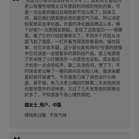
“买这台小家伙到现在有大半年了，起初买它是因为
老公有慢性咽喉炎过年那段时间咳的特别厉害，可
是一次出差到偏远县城他就不怎么咳了，回来又
咳，最后我们想来想去觉的是空气污染，所以决定
给家里买台净化器。外面的净化器品牌这么多，哪
个好呢?一次跟朋友聊起，发现了这款宝贝一一得康
氧，看了它的介绍就果断买了，不到半个月就从法
国飞到了我家，一打开看觉得造型像音响，操作简
单，对它半信半疑，这小家伙能有用吗?在我的想像
中它应该是一台很复杂的高科技产品，接上电源按
了开关除了小灯微亮外一点感觉也没有，耳朵靠近
才听到一点点吱吱声，第二天进房间，愣了下，平
时进去老公睡了一晚的房间总有股儿味，我进来都
是赶紧开窗通气，今天我用力闻了闻也没什么味
道，真不错，有几次老公喝的烂醉第二天去他房间
也是很意外的没味道，又过了几天发现他的咳嗽也
好多了，不知道是不是心理作用呢。”
园女士
, 用户，中国
哮喘和过敏
不良气味