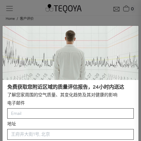
0
Home
客户评价
你们中的许多人对我们表示信任!
需要对TEQOYA发表意见吗？我们想听听那些选择我们产品的人的
意见。
类别
显示所有文章
健康
哮喘和过敏
健康、睡眠和负离子
不良气
免费获取您附近区域的质量评估报告，24小时内送达
味
#视频
#交通
#EDF Pulse & You
职业测试
了解您家周围的空气质量、其变化趋势及其对健康的影响
电子邮件
设计精巧且简单易用，仅需要不到十分钟的简单安
地址
装即可投入使用。 我们购买了TEQOYA T450，为了
让孩子们呼吸纯净的空气。 为了测试TEQOYA T450
的净化效率，我们使用了Kaiterra空气质量监测仪，