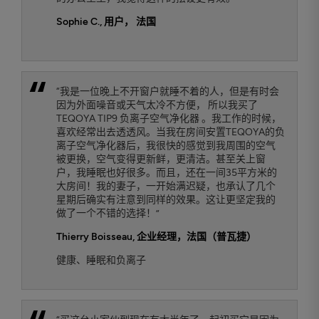
Sophie C.
, 用户， 法国
“我是一位晚上不开窗户就睡不着的人，但是有时会
因为外面噪音或天气太冷不方便， 所以我买了
TEQOYA TIP9 负离子空气净化器 。我工作的时候，
喜欢经常出去透透风。当我在房间安置TEQOYA的负
离子空气净化器后，我很快的感觉到我周围的空气
被更换，空气变得更新鲜，更清洁。甚至关上窗
户，我睡眠也好很多。而且，还在一间35平方米的
大房间！我的妻子，一开始满迟疑，也承认了几个
星期后确实有注意到同样的效果。这让更坚定我的
做了一个不错的选择！”
Thierry Boisseau
, 企业经理，法国（普瓦捷）
健康、睡眠和负离子