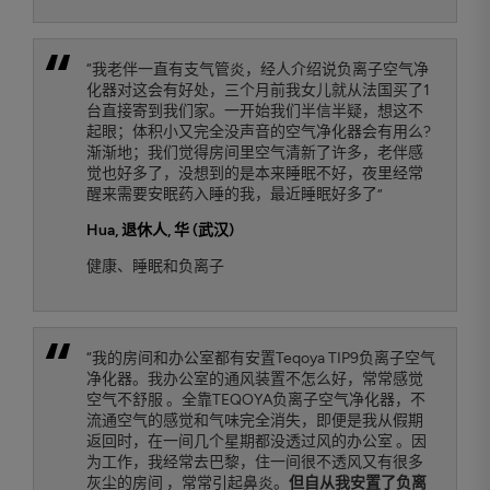
“我老伴一直有支气管炎，经人介绍说负离子空气净
化器对这会有好处，三个月前我女儿就从法国买了1
台直接寄到我们家。一开始我们半信半疑，想这不
起眼；体积小又完全没声音的空气净化器会有用么?
渐渐地；我们觉得房间里空气清新了许多，老伴感
觉也好多了，没想到的是本来睡眠不好，夜里经常
醒来需要安眠药入睡的我，最近睡眠好多了”
Hua
, 退休人, 华 (武汉)
健康、睡眠和负离子
“我的房间和办公室都有安置Teqoya TIP9负离子空气
净化器。我办公室的通风装置不怎么好，常常感觉
空气不舒服 。全靠TEQOYA负离子空气净化器，不
流通空气的感觉和气味完全消失，即便是我从假期
返回时，在一间几个星期都没透过风的办公室 。因
为工作，我经常去巴黎，住一间很不透风又有很多
灰尘的房间 ，常常引起鼻炎。
但自从我安置了负离