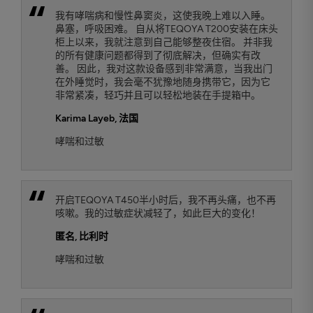
我有哮喘病和慢性鼻窦炎，这使我晚上难以入睡。
鼻塞，呼吸困难。 自从将TEQOYA T200安装在床头
柜上以来，我就注意到自己能够整夜住宿。 并非我
的所有健康问题都得到了彻底解决，但确实有改
善。 因此，我对这款设备感到非常满意，当我出门
在外睡觉时，我会毫不犹豫地随身携带它，因为它
非常紧凑，轻巧并且可以轻松地装在手提箱中。
Karima Layeb
, 法国
哮喘和过敏
开启TEQOYA T450半小时后，我不再头痛，也不再
咳嗽。我的过敏症状减轻了，如此巨大的变化！
匿名,
比利时
哮喘和过敏