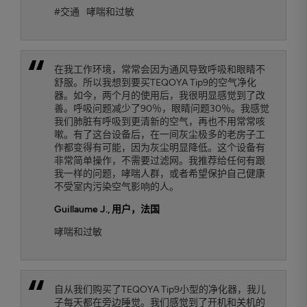
#交通
哮喘和过敏
在我工作环境，常常会因为通风导致呼吸和眼睛不
舒服。所以我想到要买TEQOYA Tip9的空气净化
器。如今，两个月的使用后，我很明显感觉到了改
善。呼吸问题减少了90％，眼睛问题30％。我感觉
我们肺脏有呼吸到更清新的空气，再也不用常常咳
嗽。有了这台设备后，在一间灰尘极多的老房子工
作都变得有可能，因为灰尘明显降低。这个设备有
非常简单操作，不需要过滤网。我推荐给任何有跟
我一样的问题，哮喘人群，或者希望保护自己健康
不受室内污染空气影响的人。
Guillaume J.
, 用户，法国
哮喘和过敏
自从我们购买了TEQOYA Tip9小型的净化器，我儿
子每天都在旁边睡觉。我们感觉到了开机和关机的