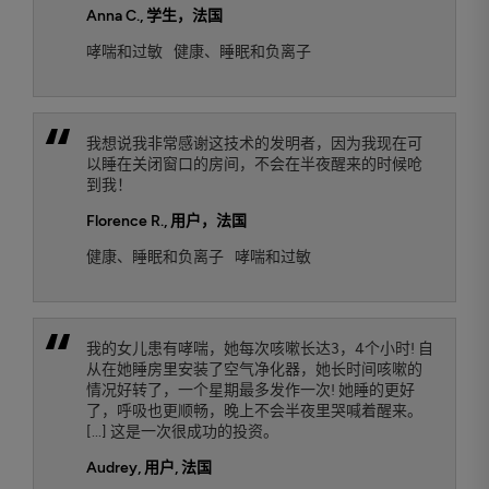
Anna C.
, 学生，法国
哮喘和过敏
健康、睡眠和负离子
我想说我非常感谢这技术的发明者，因为我现在可
以睡在关闭窗口的房间，不会在半夜醒来的时候呛
到我！
Florence R.
, 用户，法国
健康、睡眠和负离子
哮喘和过敏
我的女儿患有哮喘，她每次咳嗽长达3，4个小时! 自
从在她睡房里安装了空气净化器，她长时间咳嗽的
情况好转了，一个星期最多发作一次! 她睡的更好
了，呼吸也更顺畅，晚上不会半夜里哭喊着醒来。
[...] 这是一次很成功的投资。
Audrey
, 用户, 法国