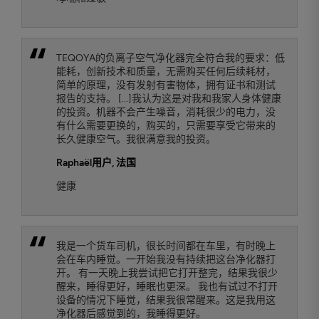
TEQOYA的负离子空气净化器完全符合我的要求：低
能耗，创新技术和质量，无需购买任何后续耗材，
简单的原理，没有发射有害物体，拥有证书和测试
报告的支持。 [...]我认为这是对我和我家人身体健康
的投资。机器不会产生噪音，消耗很少的电力，没
有什么需要更换的，购买的，只需要享受它带来的
长久健康空气。我很满意我的投资。
Raphaël
用户, 法国
健康
我是一个货车司机，很长时间都在车里，有时晚上
会在车内睡觉。一开始我没有持续把这台净化器打
开。 有一天晚上我尝试把它打开整完，结果我很少
醒来，睡得更好，睡眠也更深。 我也有试过不打开
设备的情况下睡觉，结果我很常醒来。这是我用这
净化器后感觉到的，我睡得更好。