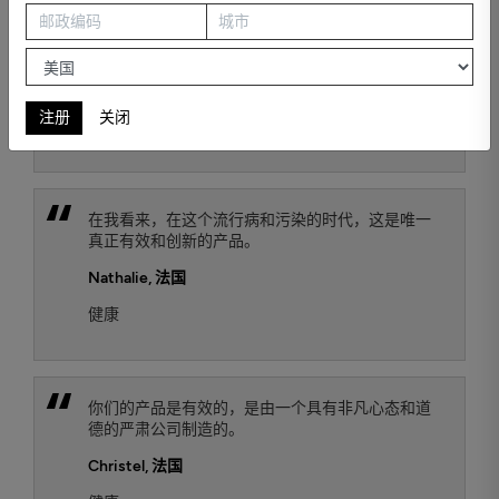
监测数据证明它有效地去除了悬浮在空气中的有害
细颗粒。我们将它从公寓中的一个房间移到另一个
房间，它并始终保持令人满意的效果。
Jana Luthi
, 法国
注册
关闭
健康
在我看来，在这个流行病和污染的时代，这是唯一
真正有效和创新的产品。
Nathalie
, 法国
健康
你们的产品是有效的，是由一个具有非凡心态和道
德的严肃公司制造的。
Christel
, 法国