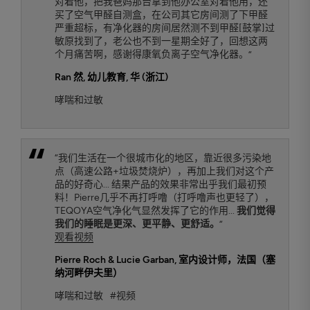
对着他，把我爸妈那台拿到他办公室对着他用，还
买了空气甲醛自测盒，在公司其它房间测了下甲醛
严重超标，有净化器的房间居然测不到甲醛[鼓掌]过
敏原找到了，老公也不到一星期全好了，回想这两
个月痛苦啊，感谢得康氧负离子空气净化器。”
Ran 然
, 幼儿教育, 华 (浙江)
哮喘和过敏
“我们生活在一个很城市化的地区，靠近很多污染地
点（高速公路+垃圾焚烧炉），再加上我们对这个产
品的好奇心... 结果产品的效果非常出乎我们最初预
料！Pierre几乎不再打呼噜（打呼噜声也更轻了），
TEQOYA空气净化气显然发挥了它的作用...
我们觉得
我们的睡眠是更深、更平静、更舒适。
”
观看视频
Pierre Roch & Lucie Garban
, 室内设计师，法国（塞
纳河畔伊夫里）
哮喘和过敏
#视频