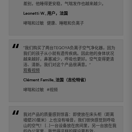
差别，他睡得更安稳，气喘发作也越来越少。
Leonetti W.
, 用户，法国
哮喘和过敏
健康、睡眠和负离子
“我们购买了两台TEQOYA负离子空气净化器，因为
我们的孩子从小就有遗传疾病。因此他的身体状况
越来越好，鼻塞减少，呼吸也更好。空气变得更清
洁、清新。我们对这个产品很满意。”
观看视频
Clément Famille
, 法国（吉伦特省）
哮喘和过敏
#视频
我对产品的质量感到惊喜：即使放在床头柜（距离
墙壁20厘米）上也没有噪音，我们很快感觉到呼吸
山的空气！ [...]一台设备放在房间里，另一台放在我
的办公室里，我觉得这样的摆设更有效。