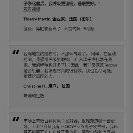
子净化器后，我呼吸更流畅，睡眠更好。
”
观看视频
Thierry Martin
, 企业家，法国（图尔）
健康、睡眠和负离子
不良气味
#视频
我爬地铁的楼梯时，不那么气喘了。 同样，在运动
期间，我感觉呼吸更顺畅[...]自从离子净化器在我
家，我的哮喘也好多了[...]因此，我非常满意Teqoya
这台机器，我发现它真的很有效，我也会尽可能，
推荐给周围的人。
Christine H.
, 用户， 法国
哮喘和过敏
市场上有数百种负离子发射器。很难知道哪一台更
好。 [...] 但自从我有TEQOYA空气离子发生器，我已
经不能离开它！它给了我放松，感受自然和度假的