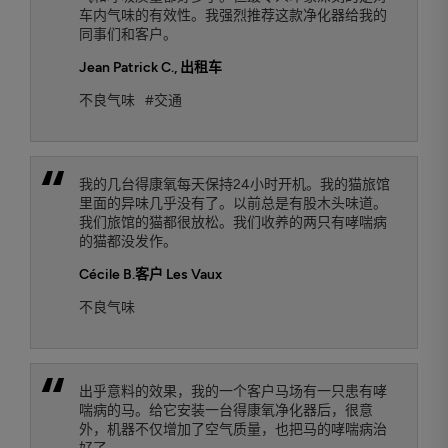
车内气味的有效性。我强烈推荐这款净化器给我的
同事们和客户。
Jean Patrick C.
, 出租车
不良气味
#交通
我的几台得康氧每天保持24小时开机。我的猫旅馆
里面的异味几乎没有了。以前总是有股木头味道。
我们旅馆的猫都很放松。我们收养的两只有哮喘病
的猫都没发作。
Cécile B.
客户 Les Vaux
不良气味
出乎意料的效果，我的一个客户马场有一只患有哮
喘病的马。给它安装一台得康氧净化器后，很意
外，机器不仅增加了空气质量，也把马的哮喘病治