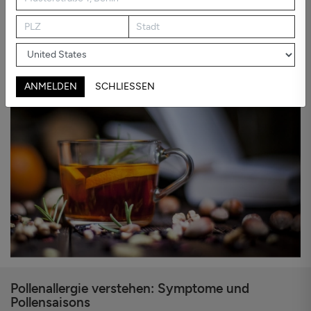
Entdecken Sie in diesem Artikel
6 wirksame natürliche Hausmittel
gegen Pollenallergie
sowie praktische Tipps, um die Exposition zu
reduzieren und besser mit dieser Zeit umzugehen.
ANMELDEN
SCHLIESSEN
Pollenallergie verstehen: Symptome und
Pollensaisons