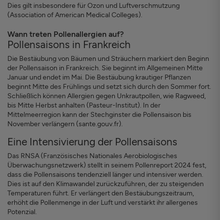
Dies gilt insbesondere für Ozon und Luftverschmutzung
(Association of American Medical Colleges).
Wann treten Pollenallergien auf?
Pollensaisons in Frankreich
Die Bestäubung von Bäumen und Sträuchern markiert den Beginn
der Pollensaison in Frankreich. Sie beginnt im Allgemeinen Mitte
Januar und endet im Mai. Die Bestäubung krautiger Pflanzen
beginnt Mitte des Frühlings und setzt sich durch den Sommer fort.
Schließlich können Allergien gegen Unkrautpollen, wie Ragweed,
bis Mitte Herbst anhalten (Pasteur-Institut). In der
Mittelmeerregion kann der Stechginster die Pollensaison bis
November verlängern (sante.gouv.fr).
Eine Intensivierung der Pollensaisons
Das RNSA (Französisches Nationales Aerobiologisches
Überwachungsnetzwerk) stellt in seinem Pollenreport 2024 fest,
dass die Pollensaisons tendenziell länger und intensiver werden.
Dies ist auf den Klimawandel zurückzuführen, der zu steigenden
Temperaturen führt. Er verlängert den Bestäubungszeitraum,
erhöht die Pollenmenge in der Luft und verstärkt ihr allergenes
Potenzial.