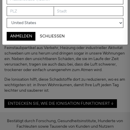
Verschmutzte Luft
Wir sollten die Luft, die wir atmen, nicht
ertragen müssen
Wenn Sie in oder in der Nähe einer Stadt, an einer stark befahrenen
Straße oder in der Nähe einer Fabrik leben, atmen Sie weit mehr als
ANMELDEN
SCHLIESSEN
nur Luft ein.
Feinstaubpartikel aus Verkehr, Heizung oder industrieller Aktivität
schweben um uns herum und dringen sogar in unsere Wohnungen
ein. Neben den unsichtbaren Schäden, die sie im Laufe der Zeit
verursachen, tragen sie auch dazu bei, dass die Luft schwerer,
trockener oder einfach unangenehm zum Atmen wird.
Die Ionisation hilft, diese Schadstoffe dort zu reduzieren, wo es am
wichtigsten ist: in Ihren Wohnräumen, damit Ihre Luft jeden Tag
leichter und sauberer ist.
ENTDECKEN SIE, WIE DIE IONISATION FUNKTIONIERT ↓
Bestätigt durch Forschung, Gesundheitsinstitute, Hunderte von
Fachleuten sowie Tausende von Kunden und Nutzern