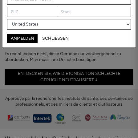
Gerüche
Zu Hause sollte nach … Zuhause riechen.
Gerüche neigen dazu, hartnäckig zu sein.
Ob sie aus der Küche, von Haustieren, Feuchtigkeit oder sogar
neuen Möbeln stammen, sie können einen Raum stickig oder
ANMELDEN
SCHLIESSEN
unangenehm machen, selbst wenn alles sauber erscheint.
Es reicht jedoch nicht, diese Gerüche nur vorübergehend zu
überdecken. Man muss ihre Ursache beseitigen.
ENTDECKEN SIE, WIE DIE IONISATION SCHLECHTE
GERÜCHE NEUTRALISIERT ↓
Approuvé par la recherche, les instituts de santé, des centaines de
professionnels, et des milliers de clients et d'utilisateurs