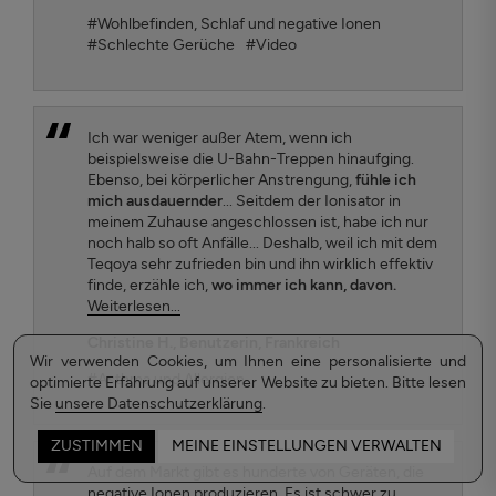
#Wohlbefinden, Schlaf und negative Ionen
#Schlechte Gerüche
#Video
Ich war weniger außer Atem, wenn ich
beispielsweise die U-Bahn-Treppen hinaufging.
Ebenso, bei körperlicher Anstrengung,
fühle ich
mich ausdauernder
... Seitdem der Ionisator in
meinem Zuhause angeschlossen ist, habe ich nur
noch halb so oft Anfälle... Deshalb, weil ich mit dem
Teqoya sehr zufrieden bin und ihn wirklich effektiv
finde, erzähle ich,
wo immer ich kann, davon.
Weiterlesen...
Christine H.
, Benutzerin, Frankreich
Wir verwenden Cookies, um Ihnen eine personalisierte und
#Asthma und Allergien
optimierte Erfahrung auf unserer Website zu bieten. Bitte lesen
Sie
unsere Datenschutzerklärung
.
ZUSTIMMEN
MEINE EINSTELLUNGEN VERWALTEN
Auf dem Markt gibt es hunderte von Geräten, die
negative Ionen produzieren. Es ist schwer zu