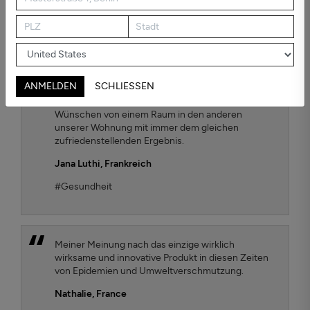
montiert und betriebsbereit in weniger als 10
Minuten. Wir haben einen TEQOYA T450 gekauft,
um die reinste Luftqualität für unser Kind zu
gewährleisten. Um die Effizienz zu testen, haben
wir den Kaiterra Luftqualitätssensor gewählt und
stellen fest, dass der TEQOYA T450 Luftreiniger
ANMELDEN
SCHLIESSEN
schädliche Feinpartikel, die in der Luft schweben,
effektiv entfernt. Wir verschieben es nach unseren
Wünschen von einem Raum in den anderen
unserer Wohnung mit immer dem gleichen
zufriedenstellenden Ergebnis.
Jana Luthi,
Frankreich
#Gesundheit
Meiner Meinung nach das einzige wirklich
wirksame und innovative Produkt in diesen Zeiten
von Epidemien und Umweltverschmutzung.
Nathalie,
France