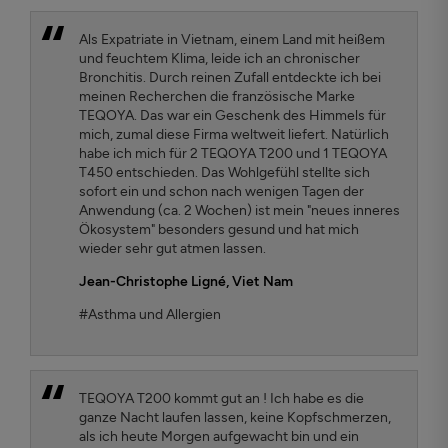
Als Expatriate in Vietnam, einem Land mit heißem
und feuchtem Klima, leide ich an chronischer
Bronchitis. Durch reinen Zufall entdeckte ich bei
meinen Recherchen die französische Marke
TEQOYA. Das war ein Geschenk des Himmels für
mich, zumal diese Firma weltweit liefert. Natürlich
habe ich mich für 2 TEQOYA T200 und 1 TEQOYA
T450 entschieden. Das Wohlgefühl stellte sich
sofort ein und schon nach wenigen Tagen der
Anwendung (ca. 2 Wochen) ist mein "neues inneres
Ökosystem" besonders gesund und hat mich
wieder sehr gut atmen lassen.
Jean-Christophe Ligné,
Viet Nam
#Asthma und Allergien
TEQOYA T200 kommt gut an ! Ich habe es die
ganze Nacht laufen lassen, keine Kopfschmerzen,
als ich heute Morgen aufgewacht bin und ein