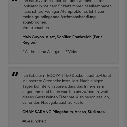
Ich hatte Asthma aber, seitdem wir einen Luft-
Ionisator in meinem Schlafzimmer installiert haben,
habe ich viel weniger Atemprobleme.
Ich habe
meine grundlegende Asthmabehandlung
abgebrochen.
Video ansehen
Malo Guyon-Alsat
, Schüler, Frankreich (Paris
Region)
#Asthma und Allergien
#Video
Ich habe ein TEQOYA T450 Deckenleuchte-Gerät
in unserem Altenheim installiert. Nach einigen
Tagen konnte ich spüren, dass das Innere sehr
angenehm und frisch war. Ich bin zufrieden, weil
dieses Gerät keinen Filter hat. Also beschloss ich,
es für den Hausgebrauch zu kaufen.
CHAMSARANG Pflegeheim
, Ansan, Südkorea
#Gesundheit