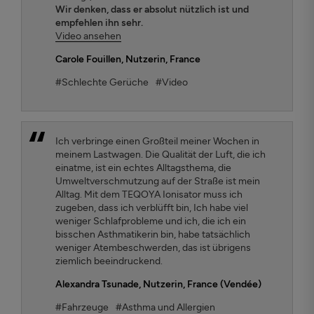
Wir denken, dass er absolut nützlich ist und
empfehlen ihn sehr.
Video ansehen
Carole Fouillen
, Nutzerin, France
#Schlechte Gerüche
#Video
Ich verbringe einen Großteil meiner Wochen in
meinem Lastwagen. Die Qualität der Luft, die ich
einatme, ist ein echtes Alltagsthema, die
Umweltverschmutzung auf der Straße ist mein
Alltag. Mit dem TEQOYA Ionisator muss ich
zugeben, dass ich verblüfft bin, Ich habe viel
weniger Schlafprobleme und ich, die ich ein
bisschen Asthmatikerin bin, habe tatsächlich
weniger Atembeschwerden, das ist übrigens
ziemlich beeindruckend.
Alexandra Tsunade
, Nutzerin, France (Vendée)
#Fahrzeuge
#Asthma und Allergien