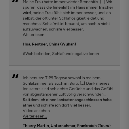
Meine Frau hatte immer wieder Bronchitis. [...] Wir
spüren, dass die
Innenluft im Haus immer frischer
wird,
meine Frau fühlt sich immer besser, und ich
selbst, der oft unter Schlaflosigkeit leidet und
manchmal Schlafmittel braucht, um nachts nicht
aufzuwachen,
schlafe viel besser.
Weiterlesen...
Hua
, Rentner, China (Wuhan)
#Wohlbefinden, Schlaf und negative Ionen
Ich benutze TIP9 Teqoya sowohl in meinem
Schlafzimmer als auch im Büro. [...] Dank meines
Ionisators sind schlechte Gerüche und das Gefühl
von abgestandener Luft völlig verschwunden...
Seitdem ich einen Ionisator angeschlossen habe,
atme und schlafe ich dort viel besser.
Video ansehen
Weiterlesen...
Thierry Martin
, Unternehmer, Frankreich (Tours)