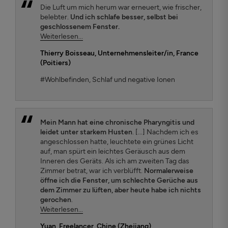
Die Luft um mich herum war erneuert, wie frischer,
belebter.
Und ich schlafe besser, selbst bei
geschlossenem Fenster.
Weiterlesen...
Thierry Boisseau
, Unternehmensleiter/in, France
(Poitiers)
#Wohlbefinden, Schlaf und negative Ionen
Mein Mann hat eine chronische Pharyngitis und
leidet unter starkem Husten
. [...] Nachdem ich es
angeschlossen hatte, leuchtete ein grünes Licht
auf, man spürt ein leichtes Geräusch aus dem
Inneren des Geräts. Als ich am zweiten Tag das
Zimmer betrat, war ich verblüfft.
Normalerweise
öffne ich die Fenster, um schlechte Gerüche aus
dem Zimmer zu lüften, aber heute habe ich nichts
gerochen
.
Weiterlesen...
Yuan
, Freelancer, Chine (Zhejiang)