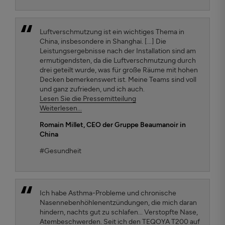
Luftverschmutzung ist ein wichtiges Thema in
China, insbesondere in Shanghai. [...] Die
Leistungsergebnisse nach der Installation sind am
ermutigendsten, da die Luftverschmutzung durch
drei geteilt wurde, was für große Räume mit hohen
Decken bemerkenswert ist. Meine Teams sind voll
und ganz zufrieden, und ich auch.
Lesen Sie die Pressemitteilung
Weiterlesen...
Romain Millet
, CEO der Gruppe Beaumanoir in
China
#Gesundheit
Ich habe Asthma-Probleme und chronische
Nasennebenhöhlenentzündungen, die mich daran
hindern, nachts gut zu schlafen... Verstopfte Nase,
Atembeschwerden. Seit ich den TEQOYA T200 auf