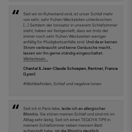
Seit wir im Ruhestand sind, ist unser Schlaf mehr
von sehr, sehr frühen Weckzeiten unterbrochen
[...] Seitdem der Ionisator in unserem Schlafzimmer
steht, haben wir festgestellt, dass wir trotz der
immer noch sehr frühen Weckzeiten weniger
anfällig für Müdigkeitsanfälle sind.
Und da er keinen
Strom verbraucht und keine Geräusche macht,
lassen wir ihn gerne ständig eingeschaltet.
Weiterlesen...
Chantal & Jean-Claude Schoepen
, Rentner, France
(Lyon)
#Wohlbefinden, Schlaf und negative Ionen
Seit ich in Paris lebe,
leide ich an allergischer
Rhinitis
. Sie stören meinen Schlaf und sind mir im
Alltag sehr lästig. Seit ich einen TEQOYA TIP9 in
meinem Schlafzimmer neben meinem Bett
aufgestellt habe,
ist die Rhinitis deutlich