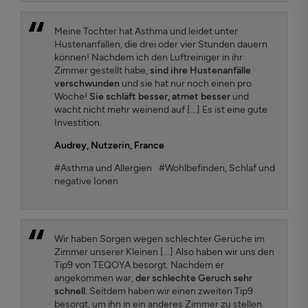
Meine Tochter hat Asthma und leidet unter
Hustenanfällen, die drei oder vier Stunden dauern
können! Nachdem ich den Luftreiniger in ihr
Zimmer gestellt habe,
sind ihre Hustenanfälle
verschwunden
und sie hat nur noch einen pro
Woche!
Sie schläft besser, atmet besser
und
wacht nicht mehr weinend auf [...] Es ist eine gute
Investition.
Audrey
, Nutzerin, France
#Asthma und Allergien
#Wohlbefinden, Schlaf und
negative Ionen
Wir haben Sorgen wegen schlechter Gerüche im
Zimmer unserer Kleinen [...] Also haben wir uns den
Tip9 von TEQOYA besorgt. Nachdem er
angekommen war,
der schlechte Geruch sehr
schnell
. Seitdem haben wir einen zweiten Tip9
besorgt, um ihn in ein anderes Zimmer zu stellen.