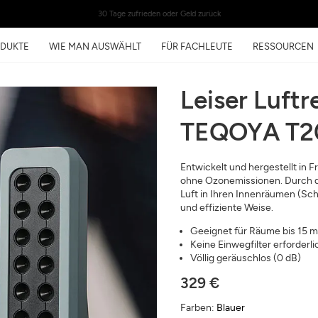
30 Tage zufrieden oder Geld zurück
DUKTE
WIE MAN AUSWÄHLT
FÜR FACHLEUTE
RESSOURCEN
Leiser Luftr
TEQOYA T2
Kostenlose Luftanalys
in 24h
Luftqualität rund ums Zuhause un
Entwickelt und hergestellt in F
Ihre Gesundheit
ohne Ozonemissionen. Durch di
Luft in Ihren Innenräumen (Sch
E-Mail
und effiziente Weise.
Geeignet für Räume bis 15 m
Adresse
Keine Einwegfilter erforderli
Völlig geräuschlos (0 dB)
329 €
Farben:
Blauer