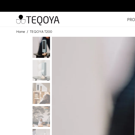
PRO
Home
TEQOYA T200