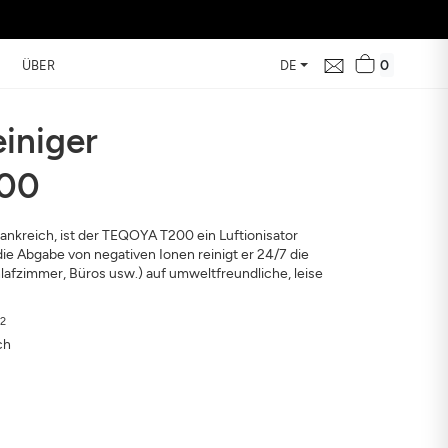
0
ÜBER
DE
einiger
00
e in Ihrer Nähe
d ihre Auswirkung auf
rankreich, ist der TEQOYA T200 ein Luftionisator
e Abgabe von negativen Ionen reinigt er 24/7 die
lafzimmer, Büros usw.) auf umweltfreundliche, leise
2
ch