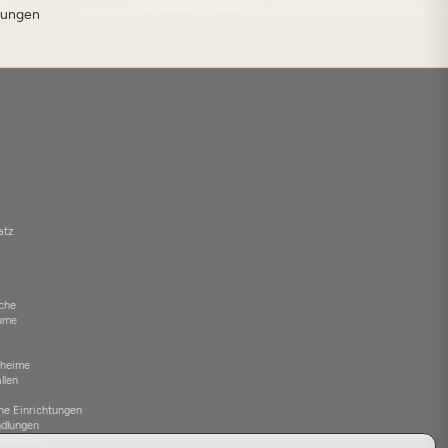
tungen
atz
üche
äume
nheime
llen
che Einrichtungen
ndlungen
nsstätten