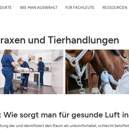
DUKTE
WIE MAN AUSWÄHLT
FÜR FACHLEUTE
RESSOURCEN
tpraxen und Tierhandlungen
Kostenlose Luftanalys
in 24h
Luftqualität rund ums Zuhause un
Ihre Gesundheit
E-Mail
Adresse
 Wie sorgt man für gesunde Luft in 
ng dar und identifiziert den Raum als unkomfortabel, schlecht belüftet 