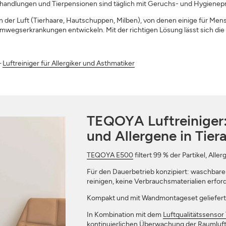
handlungen und Tierpensionen sind täglich mit Geruchs- und Hygienepr
 der Luft (Tierhaare, Hautschuppen, Milben), von denen einige für Mens
ANMELDEN
SCHLIESSEN
emwegserkrankungen entwickeln. Mit der richtigen Lösung lässt sich die
—
Luftreiniger für Allergiker und Asthmatiker
TEQOYA Luftreiniger:
und Allergene in Tier
TEQOYA E500
filtert 99 % der Partikel, All
Für den Dauerbetrieb konzipiert: waschbarer
reinigen, keine Verbrauchsmaterialien erford
Kompakt und mit Wandmontageset geliefert,
In Kombination mit dem
Luftqualitätssenso
kontinuierlichen Überwachung der Raumluftq