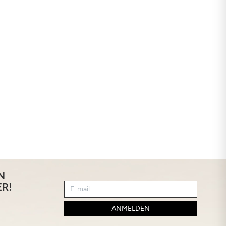
N
R!
ANMELDEN