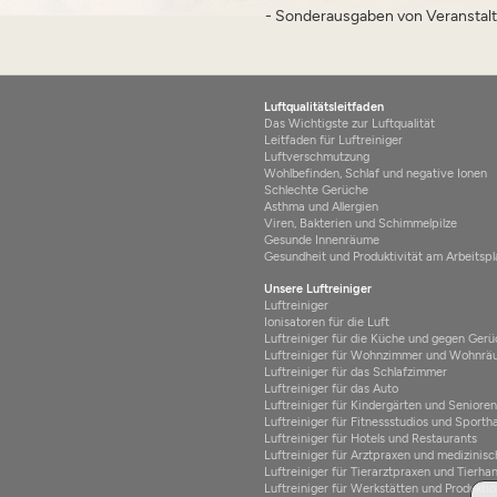
- Sonderausgaben von Veranstal
Luftqualitätsleitfaden
Das Wichtigste zur Luftqualität
Leitfaden für Luftreiniger
Luftverschmutzung
Wohlbefinden, Schlaf und negative Ionen
Schlechte Gerüche
Asthma und Allergien
Viren, Bakterien und Schimmelpilze
Gesunde Innenräume
Gesundheit und Produktivität am Arbeitspl
Unsere Luftreiniger
Luftreiniger
Ionisatoren für die Luft
Luftreiniger für die Küche und gegen Ger
Luftreiniger für Wohnzimmer und Wohnr
Luftreiniger für das Schlafzimmer
Luftreiniger für das Auto
Luftreiniger für Kindergärten und Seniore
Luftreiniger für Fitnessstudios und Sportha
Luftreiniger für Hotels und Restaurants
Luftreiniger für Arztpraxen und medizinis
Luftreiniger für Tierarztpraxen und Tierha
Luftreiniger für Werkstätten und Produktio