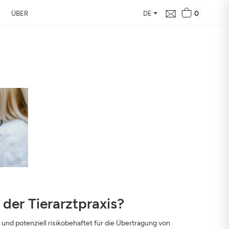
0
ÜBER
DE
e in Ihrer Nähe
d ihre Auswirkung auf
der Tierarztpraxis?
und potenziell risikobehaftet für die Übertragung von