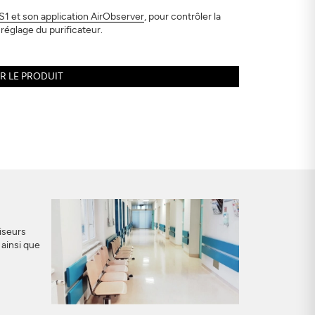
S1 et son application AirObserver
, pour contrôler la
e réglage du purificateur.
R LE PRODUIT
iseurs
 ainsi que