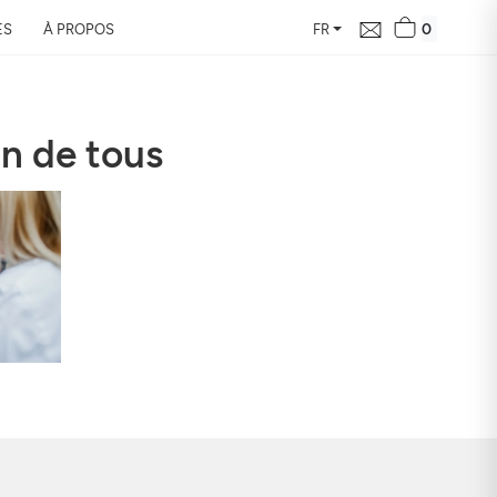
0
ES
À PROPOS
FR
in de tous