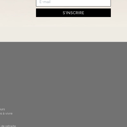
S'INSCRIRE
eurs
es à vivre
 de retraite