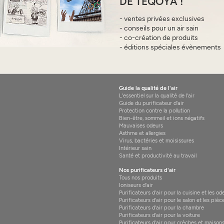
DE TEQOYA !
- ventes privées exclusives
- conseils pour un air sain
- co-création de produits
- éditions spéciales évènements
Guide la qualité de l'air
L'essentiel sur la qualité de l'air
Guide du purificateur d'air
Protection contre la pollution
Bien-être, sommeil et ions négatifs
Mauvaises odeurs
Asthme et allergies
Virus, bactéries et moisissures
Intérieur sain
Santé et productivité au travail
Nos purificateurs d'air
Tous nos produits
Ioniseurs d'air
Purificateurs d'air pour la cuisine et les od
Purificateurs d'air pour le salon et les pièc
Purificateurs d'air pour la chambre
Purificateurs d'air pour la voiture
Purificateurs d'air pour crèches et maisons