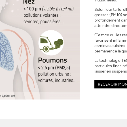
industrielles.
Selon leur taille, 
grosses (PM10) se
profondément dans
atteindre directem
C'est ce qui les r
favorisent inflamm
cardiovasculaires.
permanence la qual
La technologie TEQ
particules fines né
laisser en suspensi
RECEVOIR MON