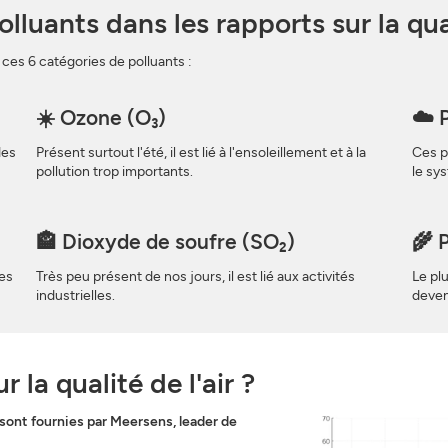
luants dans les rapports sur la quali
t ces 6 catégories de polluants :
☀️ Ozone (O₃)
☁️ 
des
Présent surtout l'été, il est lié à l'ensoleillement et à la
Ces p
pollution trop importants.
le sys
🏤 Dioxyde de soufre (SO₂)
🌾 
les
Très peu présent de nos jours, il est lié aux activités
Le pl
industrielles.
deveni
la qualité de l'air ?
s sont fournies par Meersens, leader de