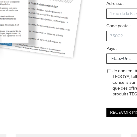
Adresse :
Code postal :
Pays :
Je consent à
TEQOYA, tell
conseils sur l
que des offr
produits TE
RECEVOIR M