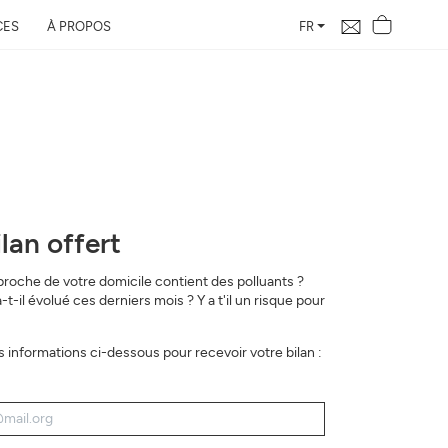
CES
À PROPOS
FR
lan offert
 proche de votre domicile contient des polluants ?
-il évolué ces derniers mois ? Y a t'il un risque pour
les informations ci-dessous pour recevoir votre bilan :