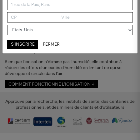
Humidité et Bactéries
L'air humide n'affecte pas seulement vos
murs
Un logement humide peut entraîner la formation de moisissures,
des odeurs désagréables ou une sensation d'air « lourd ».
S'INSCRIRE
FERMER
Ce n'est pas seulement inconfortable : cela peut également nuire à
votre santé respiratoire.
Bien que l'ionisation n'élimine pas l'humidité, elle contribue à
réduire les effets d'un excès d'humidité en limitant ce qui se
développe et circule dans l'air.
COMMENT FONCTIONNE L'IONISATION ↓
Approuvé par la recherche, les instituts de santé, des centaines de
professionnels, et des milliers de clients et d'utilisateurs