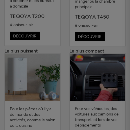
à coucher et les bureaux
manger ou la chambre
à domicile
principale
TEQOYA T200
TEQOYA T450
#ioniseur-air
#ioniseur-air
DÉCOUVRIR
DÉCOUVRIR
Le plus puissant
Le plus compact
Pour vos véhicules, des
Pour les pièces où il y a
voitures aux camions de
du monde et des
transport, et lors de vos
activités, comme le salon
déplacements
ou la cuisine