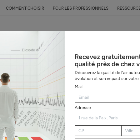
COMMENT CHOISIR
POUR LES PROFESSIONNELS
RESSOURC
Recevez gratuitement 
pas être un
qualité près de chez 
Découvrez la qualité de l’air auto
évolution et son impact sur votre
Mail
d'allergies, vous savez à quel
facilement déclencher une crise,
ps et pendant la nuit.
Adresse
ise les particules nocives, rendant
TION ↓