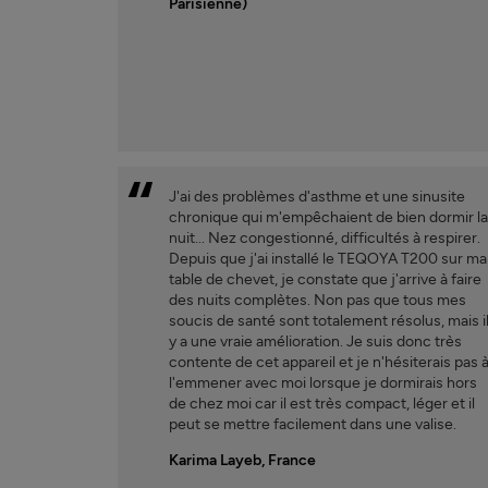
Parisienne)
J'ai des problèmes d'asthme et une sinusite
chronique qui m'empêchaient de bien dormir l
nuit... Nez congestionné, difficultés à respirer.
Depuis que j'ai installé le TEQOYA T200 sur ma
table de chevet, je constate que j'arrive à faire
des nuits complètes. Non pas que tous mes
soucis de santé sont totalement résolus, mais i
y a une vraie amélioration. Je suis donc très
contente de cet appareil et je n'hésiterais pas 
l'emmener avec moi lorsque je dormirais hors
de chez moi car il est très compact, léger et il
peut se mettre facilement dans une valise.
Karima Layeb, France