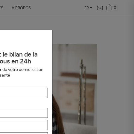
0
ES
À PROPOS
FR
le bilan de la
vous en 24h
ur de votre domicile, son
 santé