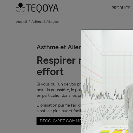
PRODUITS
Accueil
Asthme & Allergies
Asthme et Allergies
Respirer ne devrait 
effort
Si vous ou l'un de vos proches souffrez d'asthme ou 
point la poussière, le pollen ou l'air pollué peuvent 
en particulier dans les pièces où vous passez du tem
L'ionisation purifie l'air de votre pièce : elle neutral
ainsi l'air plus pur et facilitant la respiration.
DÉCOUVREZ COMMENT FONCTIONNE L'IONISA