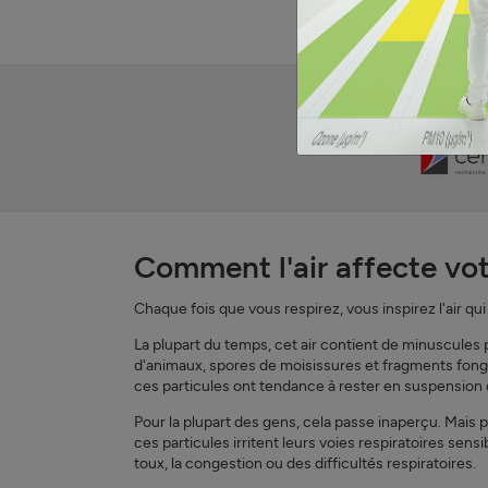
Approuvé par la recherche,
Comment l'air affecte vot
Chaque fois que vous respirez, vous inspirez l'air qui
La plupart du temps, cet air contient de minuscules p
d'animaux, spores de moisissures et fragments fongiq
ces particules ont tendance à rester en suspension d
Pour la plupart des gens, cela passe inaperçu. Mais p
ces particules irritent leurs voies respiratoires sen
toux, la congestion ou des difficultés respiratoires.