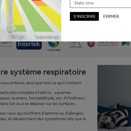
S'INSCRIRE
FERMER
 les instituts de santé, des centaines de professionnels, et des milliers d
re système respiratoire
 vous entoure, ainsi que tout ce qu'il contient.
articules invisibles à l'œil nu : squames
ues, acariens, formaldéhyde, etc. À l'intérieur,
ans l'air ou à se déposer sur les surfaces.
our ceux qui souffrent d'asthme ou d'allergies,
sibles, et déclenchent des symptômes tels que la