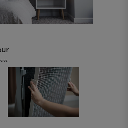
eur
ales :