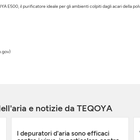
A E500, il purificatore ideale per gli ambienti colpiti dagli acari della pol
h.gov)
dell'aria e notizie da TEQOYA
I depuratori d'aria sono efficaci