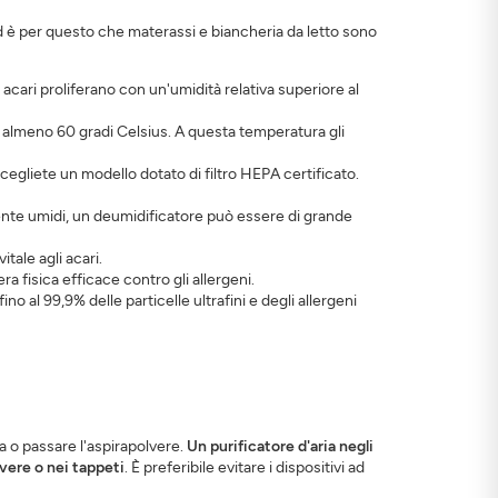
ed è per questo che materassi e biancheria da letto sono
i acari proliferano con un'umidità relativa superiore al
 almeno 60 gradi Celsius. A questa temperatura gli
. Scegliete un modello dotato di filtro HEPA certificato.
mente umidi, un deumidificatore può essere di grande
tale agli acari.
a fisica efficace contro gli allergeni.
o al 99,9% delle particelle ultrafini e degli allergeni
za o passare l'aspirapolvere.
Un purificatore d'aria negli
vere o nei tappeti
. È preferibile evitare i dispositivi ad