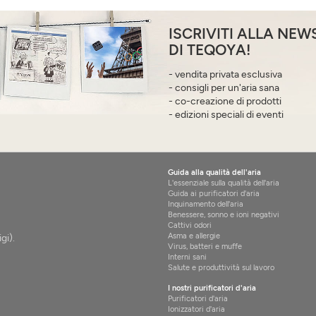
ISCRIVITI ALLA NEW
DI TEQOYA!
- vendita privata esclusiva
- consigli per un'aria sana
- co-creazione di prodotti
- edizioni speciali di eventi
Guida alla qualità dell'aria
L'essenziale sulla qualità dell'aria
Guida ai purificatori d'aria
Inquinamento dell'aria
Benessere, sonno e ioni negativi
Cattivi odori
Asma e allergie
gi).
Virus, batteri e muffe
Interni sani
Salute e produttività sul lavoro
I nostri purificatori d'aria
Purificatori d'aria
Ionizzatori d'aria