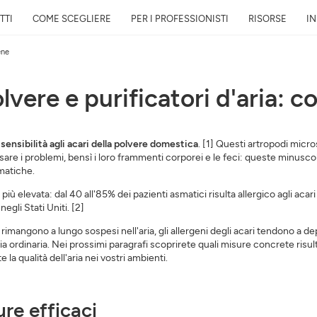
TTI
COME SCEGLIERE
PER I PROFESSIONISTI
RISORSE
I
ene
polvere e purificatori d'aria: 
Rapporto gratuito sulla
vicino a te in 24h
ensibilità agli acari della polvere domestica
. [1] Questi artropodi micro
usare i problemi, bensì i loro frammenti corporei e le feci: queste minusco
Scopri la qualità dell’aria intorno a
smatiche.
evoluzione e il suo impatto sulla t
iù elevata: dal 40 all'85% dei pazienti asmatici risulta allergico agli acar
E-mail
egli Stati Uniti. [2]
 rimangono a lungo sospesi nell'aria, gli allergeni degli acari tendono a de
Indirizzo
lizia ordinaria. Nei prossimi paragrafi scoprirete quali misure concrete ris
 la qualità dell'aria nei vostri ambienti.
ure efficaci