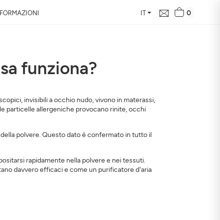
0
NFORMAZIONI
IT
cosa funziona?
 qualità dell’aria
scopici, invisibili a occhio nudo, vivono in materassi,
le particelle allergeniche provocano rinite, occhi
lla tua casa, la sua
ua salute
i della polvere. Questo dato è confermato in tutto il
positarsi rapidamente nella polvere e nei tessuti.
ultano davvero efficaci e come un purificatore d'aria