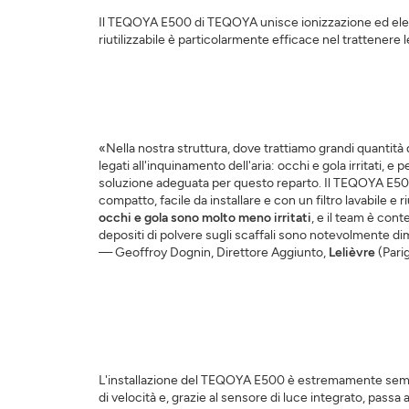
Il TEQOYA E500 di TEQOYA unisce ionizzazione ed elettrof
riutilizzabile è particolarmente efficace nel trattenere le
«Nella nostra struttura, dove trattiamo grandi quantità d
legati all'inquinamento dell'aria: occhi e gola irritati, e 
soluzione adeguata per questo reparto. Il TEQOYA E50
compatto, facile da installare e con un filtro lavabile e ri
occhi e gola sono molto meno irritati
, e il team è cont
depositi di polvere sugli scaffali sono notevolmente dim
— Geoffroy Dognin, Direttore Aggiunto,
Lelièvre
(Parig
L'installazione del TEQOYA E500 è estremamente semplice: 
di velocità e, grazie al sensore di luce integrato, pass