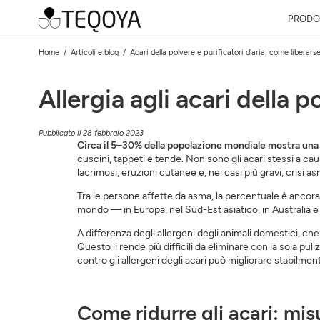
PRODO
Home
Articoli e blog
Acari della polvere e purificatori d'aria: come liberars
Allergia agli acari della 
Pubblicato il 28 febbraio 2023
Circa il 5–30% della popolazione mondiale mostra una s
cuscini, tappeti e tende. Non sono gli acari stessi a ca
lacrimosi, eruzioni cutanee e, nei casi più gravi, crisi a
Tra le persone affette da asma, la percentuale è ancora p
mondo — in Europa, nel Sud-Est asiatico, in Australia e n
A differenza degli allergeni degli animali domestici, che
Questo li rende più difficili da eliminare con la sola pu
contro gli allergeni degli acari può migliorare stabilmente
Come ridurre gli acari: mis