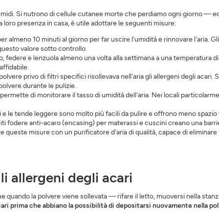
 e umidi. Si nutrono di cellule cutanee morte che perdiamo ogni giorno — 
 la loro presenza in casa, è utile adottare le seguenti misure:
ISCRIVERSI
CHIUDERE
er almeno 10 minuti al giorno per far uscire l'umidità e rinnovare l'aria. Gl
uesto valore sotto controllo.
, federe e lenzuola almeno una volta alla settimana a una temperatura di
affidabile.
lvere privo di filtri specifici risollevava nell'aria gli allergeni degli acari
olvere durante le pulizie.
ermette di monitorare il tasso di umidità dell'aria. Nei locali particolar
 e le tende leggere sono molto più facili da pulire e offrono meno spazio vi
ti fodere anti-acaro (encasing) per materassi e cuscini creano una barrier
queste misure con un purificatore d'aria di qualità, capace di eliminare fin
li allergeni degli acari
ne quando la polvere viene sollevata — rifare il letto, muoversi nella stan
cari prima che abbiano la possibilità di depositarsi nuovamente nella pol