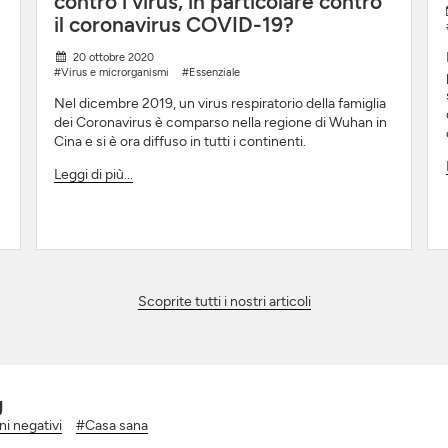
contro i virus, in particolare contro
il coronavirus COVID-19?
20 ottobre 2020
#Virus e microrganismi
#Essenziale
Nel dicembre 2019, un virus respiratorio della famiglia
dei Coronavirus è comparso nella regione di Wuhan in
Cina e si è ora diffuso in tutti i continenti.
Leggi di più...
Scoprite tutti i nostri articoli
g
i negativi
#Casa sana