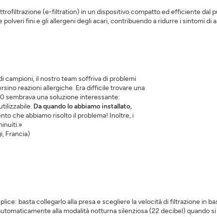
iltrazione (e-filtration) in un dispositivo compatto ed efficiente dal punt
 polveri fini e gli allergeni degli acari, contribuendo a ridurre i sintomi di
i campioni, il nostro team soffriva di problemi
persino reazioni allergiche. Era difficile trovare una
0 sembrava una soluzione interessante:
utilizzabile.
Da quando lo abbiamo installato,
ento che abbiamo risolto il problema! Inoltre, i
inuiti.»
i, Francia)
basta collegarlo alla presa e scegliere la velocità di filtrazione in base a
a automaticamente alla modalità notturna silenziosa (22 decibel) quando si 