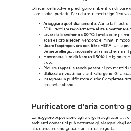
Gli acari della polvere prediligono ambienti caldi, bui
i loro habitat preferiti. Per ridurre in modo significativo
Arieggiare quotidianamente:
Aprite le finestre p
50%: ventilare regolarmente aiuta a mantenere q
Lavare la biancheria a 60 °C:
Lavate copripiumino
acari e i loro allergeni vengono eliminati in modo 
Usare l'aspirapolvere con filtro HEPA:
Un aspirapo
Se siete allergici, indossate una mascherina antip
Mantenere l'umidità sotto il 50%:
Un igrometro p
aiuto.
Ridurre tappeti e tende pesanti:
I pavimenti duri
Utilizzare rivestimenti anti-allergene:
Gli apposi
Integrare un purificatore d'aria:
Completate tutte 
presenti nell'aria.
Purificatore d'aria contro g
La maggiore esposizione agli allergeni degli acari avvie
ambienti domestici può catturare gli allergeni degli a
alto consumo energetico con filtri usa e getta.