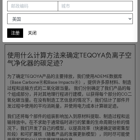
原材料：减少其碳足迹
为了进行TEQOYA T200和TEQOYA T450空气净化器的碳足迹计
算，我们首先确定并列出了电离器的每个部件。 在
ADEME（法国环
境与能源管理署）数据库
[2]的帮助下, 我们计算了每个部分的二氧化
碳当量。
注册
关闭
使用什么计算方法来确定TEQOYA负离子空
气净化器的碳足迹？
为了确定TEQOYA产品的主要排放，我们使用ADEME数据库
（Base CarboneⓇ和Base ImpactsⓇ），提供许多原材料、制造
过程和运输方式的二氧化碳当量。 我们分别确定了我们产品的每
个组成部分，并对其地理行程进行建模，以获得每个部分的CO二
氧化碳当量。在没有制造工艺信息的情况下，我们估计了部件开
发过程中使用的平均消耗量，并使用电力成本计算碳足迹。
我们还将每个部件的组装影响加入到原材料提取、制造过程和运
输排放中。在不求助于通常临时进行的繁重的生命周期分析的情
况下，我们开发了自己的模型，以提高效率（快速确定碳密集型
阶段）和可扩展性（随着产品的发展更新模型），同时尽可能使