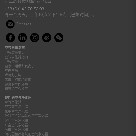
对生态负责的空气净化器
+33 (0)1 43 70 52 93
周一至周五，上午10点至下午6点（巴黎时间）。
Contact
空气质量指南
空气质量要点
空气净化器指南
空气质量
健康、睡眠和负离子
不良气味
哮喘和过敏
病毒，细菌和霉菌
健康的室内环境
健康和工作效率
我们的空气净化器
空气净化器
空气离子发生器
家用空气净化器
针对烹饪和异味的空气净化器
客厅空气净化器
卧室空气净化器
汽车空气净化器
幼儿园和养老院用空气净化器