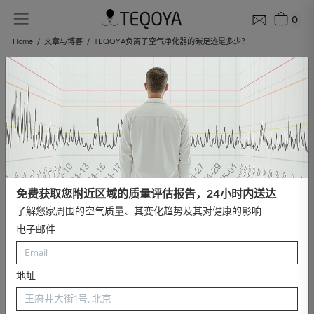
0
Home
文章与博客
TEQOYA负离子空气净化器的碳足迹是多少？
TEQOYA负离子空气净化器的碳足迹是多
少？
发布日期 2022年11月17号
TEQOYA空气净化器在向大气排放二氧化碳 （CO
）方面堪称典
2
范， 因为它们的能源消耗非常低，寿命长，而且没有消耗品。[1] 然
而，它们的生产也是对生态负责的吗？
我们分析了三台TEQOYA负
离子空气净化：首先是TEQOYA T200和TEQOYA T450，然后是
免费获取您附近区域的质量评估报告，24小时内送达
TEQOYA Nomad。在每个制造阶段的二氧化碳影响。
: 从原材料采
了解您家周围的空气质量、其变化趋势及其对健康的影响
购到产品包装. 因此，我们已经能够确定生产链中的主要排放因素，
并在减少碳足迹方面取得进一步进展。关注我们，了解更多关于我
电子邮件
们的调查过程!
TEQOYA T200和TEQOYA T450，这些负离子净
地址
化器对生态环境有什么影响？