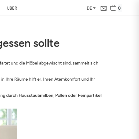
0
ÜBER
DE
gessen sollte
e in Ihrer Nähe
altet und die Möbel abgewischt sind, sammelt sich
d ihre Auswirkung auf
in Ihre Räume hilft er, Ihren Atemkomfort und Ihr
ung durch Hausstaubmilben, Pollen oder Feinpartikel