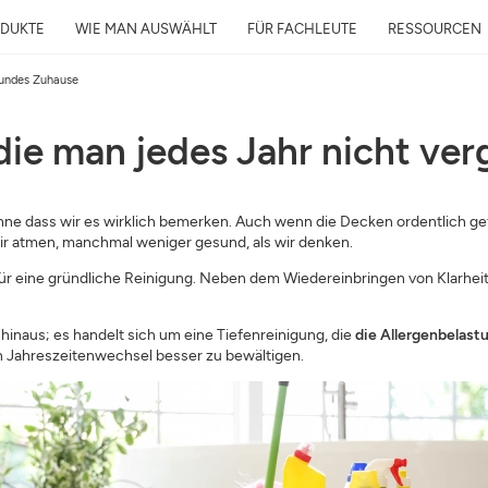
DUKTE
WIE MAN AUSWÄHLT
FÜR FACHLEUTE
RESSOURCEN
esundes Zuhause
die man jedes Jahr nicht ver
Kostenlose Luftanalys
in 24h
hne dass wir es wirklich bemerken. Auch wenn die Decken ordentlich gef
 wir atmen, manchmal weniger gesund, als wir denken.
Luftqualität rund ums Zuhause un
Ihre Gesundheit
für eine gründliche Reinigung. Neben dem Wiedereinbringen von Klarheit 
E-Mail
hinaus; es handelt sich um eine Tiefenreinigung, die
die Allergenbelast
en Jahreszeitenwechsel besser zu bewältigen.
Adresse