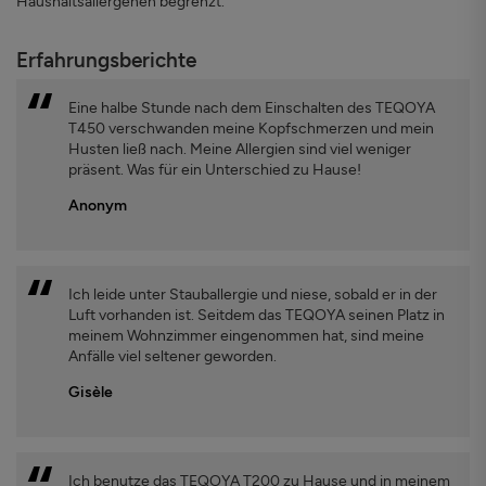
Haushaltsallergenen begrenzt.
Erfahrungsberichte
Eine halbe Stunde nach dem Einschalten des TEQOYA
T450 verschwanden meine Kopfschmerzen und mein
Husten ließ nach. Meine Allergien sind viel weniger
präsent. Was für ein Unterschied zu Hause!
Anonym
Ich leide unter Stauballergie und niese, sobald er in der
Luft vorhanden ist. Seitdem das TEQOYA seinen Platz in
meinem Wohnzimmer eingenommen hat, sind meine
Anfälle viel seltener geworden.
Gisèle
Ich benutze das TEQOYA T200 zu Hause und in meinem