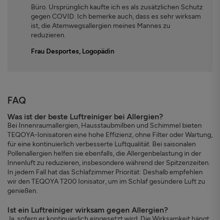
Büro. Ursprünglich kaufte ich es als zusätzlichen Schutz
gegen COVID. Ich bemerke auch, dass es sehr wirksam
ist, die Atemwegsallergien meines Mannes zu
reduzieren.
Frau Desportes, Logopädin
FAQ
Was ist der beste Luftreiniger bei Allergien?
Bei Innenraumallergien, Hausstaubmilben und Schimmel bieten
TEQOYA-Ionisatoren eine hohe Effizienz, ohne Filter oder Wartung,
für eine kontinuierlich verbesserte Luftqualität. Bei saisonalen
Pollenallergien helfen sie ebenfalls, die Allergenbelastung in der
Innenluft zu reduzieren, insbesondere während der Spitzenzeiten.
In jedem Fall hat das Schlafzimmer Priorität: Deshalb empfehlen
wir den TEQOYA T200 Ionisator, um im Schlaf gesündere Luft zu
genießen.
Ist ein Luftreiniger wirksam gegen Allergien?
Ja, sofern er kontinuierlich eingesetzt wird. Die Wirksamkeit hängt