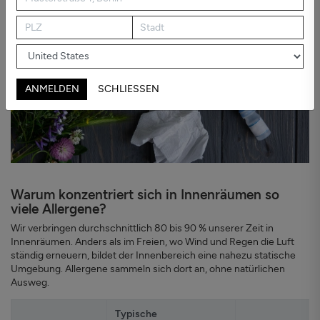
ANMELDEN
SCHLIESSEN
Warum konzentriert sich in Innenräumen so
viele Allergene?
Wir verbringen durchschnittlich 80 bis 90 % unserer Zeit in
Innenräumen. Anders als im Freien, wo Wind und Regen die Luft
ständig erneuern, bildet der Innenbereich eine nahezu statische
Umgebung. Allergene sammeln sich dort an, ohne natürlichen
Ausweg.
Typische