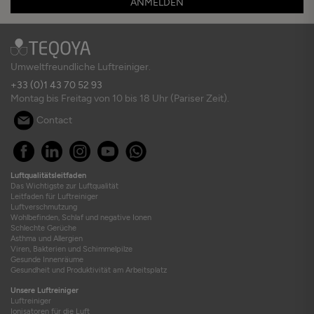
ANMELDEN
Umweltfreundliche Luftreiniger.
+33 (0)1 43 70 52 93
Montag bis Freitag von 10 bis 18 Uhr (Pariser Zeit).
Contact
Luftqualitätsleitfaden
Das Wichtigste zur Luftqualität
Leitfaden für Luftreiniger
Luftverschmutzung
Wohlbefinden, Schlaf und negative Ionen
Schlechte Gerüche
Asthma und Allergien
Viren, Bakterien und Schimmelpilze
Gesunde Innenräume
Gesundheit und Produktivität am Arbeitsplatz
Unsere Luftreiniger
Luftreiniger
Ionisatoren für die Luft