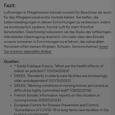
Fazit:
Luftreiniger in Pflegeheimen können sowohl für Bewohner als auch
für das Pflegepersonal echte Vorteile bieten. Sie helfen, die
Lebensbedingungen in diesen Einrichtungen zu verbessern, indem
sie kontinuierlich saubere, frische Luft für mehr Komfort
bereitstellen. Gleichzeitig reduzieren sie das Risiko der luftbürtigen
mikrobiellen Übertragung drastisch. Um mehr über den Einsatz
unserer Ionisierer in Einrichtungen zu erfahren, die vulnerablen
Personen offen stehen (Krippen, Schulen, Seniorenheime),
lesen
Sie unseren speziellen Artikel.
Quellen:
* Santé Publique France, "What are the health effects of
indoor air pollution?" (01/24/2024)
DREES, "Residents in elderly care facilities are increasingly
older and dependent" (07/12/2022)
DREES, "Working conditions in nursing homes perceived as
difficult by highly committed staff" (09/22/2016)
French Senate, information reports on the situation in
nursing homes (09/25/2024)
European Centre for Disease Prevention and Control,
"Surveillance of COVID-19 in long-term care facilities in the
EU/EEA" (11/29/2019)