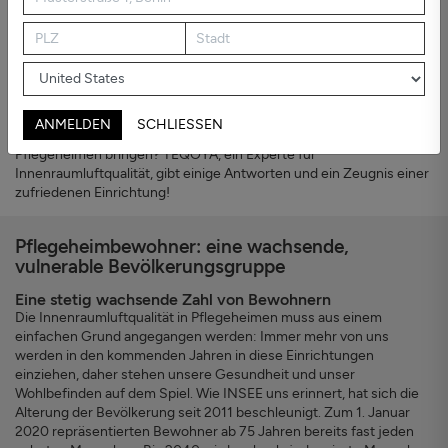
sind sie besonders anfällig und empfindlich gegenüber schlechter
Innenraumluftqualität. Ebenso stehen das Pflegepersonal, das
unter anspruchsvollen Arbeitsbedingungen tätig ist, an vorderster
Front, wenn es um die Folgen verschmutzter Innenraumluft geht.
Wie wirkt sich die Innenraumluftqualität direkt auf die
Lebensbedingungen der Bewohner und das Arbeitsumfeld des
ANMELDEN
SCHLIESSEN
Personals aus? Welche direkten Vorteile können Luftreiniger in
Pflegeheimen bringen? TEQOYA, ein Experte für
Innenraumluftqualität, gibt einige Antworten und ein Zeugnis einer
zufriedenen Einrichtung!
Pflegeheimbewohner: eine wachsende,
vulnerable Bevölkerungsgruppe
Eine stetig wachsende Zahl von Bewohnern
Die Innenraumluftqualität in Pflegeheimen muss aus einem
einfachen Grund angegangen werden: Immer mehr von uns
werden in den kommenden Jahren in diese Einrichtungen
einziehen, daher stehen unsere Gesundheit und unser
Wohlbefinden auf dem Spiel. Wie INSEE uns erinnert, hat sich die
Alterung der Bevölkerung seit 2011 beschleunigt. Zum 1. Januar
2020 repräsentierten Bewohner ab 75 Jahren bereits fast jeden