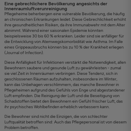
Eine gebrechlichere Bevölkerung angesichts der
Innenraumluftverunreinigung
Pflegeheime beherbergen eine vulnerable Bevölkerung, die häufig
an chronischen Erkrankungen leidet. Diese Gebrechlichkeit erhöht
ihre gesundheitlichen Risiken, da ihre Immunabwehr mit dem Alter
abnimmt. Während einer saisonalen Epidemie könnten
beispielsweise 30 bis 60 % erkranken. Leider sind sie anfälliger für
die Entwicklung von Atemwegskomorbidität wie Asthma. Im Falle
eines Grippeausbruchs können bis zu 10 % der Krankheit erliegen
(Journal of Infection).
Diese Anfälligkeit für Infektionen verstärkt die Notwendigkeit, allen
Bewohnern saubere und gesunde Luft zu gewährleisten - zumal
sie viel Zeit in Innenräumen verbringen. Diese Tendenz, sich in
geschlossenen Räumen aufzuhalten, insbesondere im Winter,
kann das Unbehagen verschlimmern, das manche Bewohner in
Pflegeheimen aufgrund des Gefühls von Enge und abgestandener
Luft empfinden. Die Reinigung der Luft und die Beseitigung von
Schadstoffen bietet den Bewohnern ein Gefühl frischer Luft, das
ihr psychisches Wohlbefinden erheblich verbessern kann.
Die Bewohner sind nicht die Einzigen, die von schlechter
Luftqualität betroffen sind: Auch das Pflegepersonal ist von diesem
Problem betroffen.