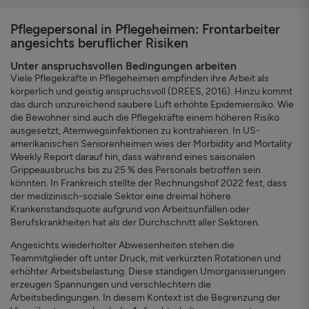
Pflegepersonal in Pflegeheimen: Frontarbeiter
angesichts beruflicher Risiken
Unter anspruchsvollen Bedingungen arbeiten
Viele Pflegekräfte in Pflegeheimen empfinden ihre Arbeit als
körperlich und geistig anspruchsvoll (DREES, 2016). Hinzu kommt
das durch unzureichend saubere Luft erhöhte Epidemierisiko. Wie
die Bewohner sind auch die Pflegekräfte einem höheren Risiko
ausgesetzt, Atemwegsinfektionen zu kontrahieren. In US-
amerikanischen Seniorenheimen wies der Morbidity and Mortality
Weekly Report darauf hin, dass während eines saisonalen
Grippeausbruchs bis zu 25 % des Personals betroffen sein
könnten. In Frankreich stellte der Rechnungshof 2022 fest, dass
der medizinisch-soziale Sektor eine dreimal höhere
Krankenstandsquote aufgrund von Arbeitsunfällen oder
Berufskrankheiten hat als der Durchschnitt aller Sektoren.
Angesichts wiederholter Abwesenheiten stehen die
Teammitglieder oft unter Druck, mit verkürzten Rotationen und
erhöhter Arbeitsbelastung. Diese ständigen Umorganisierungen
erzeugen Spannungen und verschlechtern die
Arbeitsbedingungen. In diesem Kontext ist die Begrenzung der