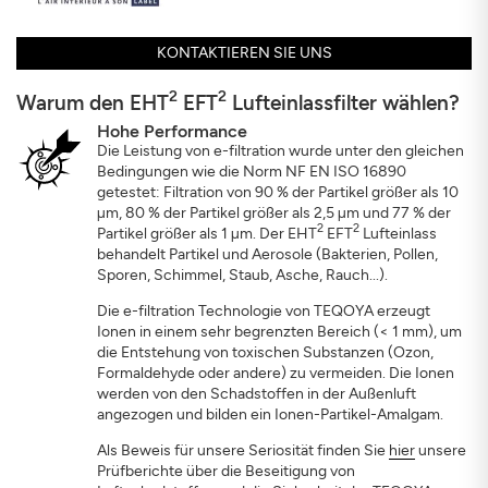
KONTAKTIEREN SIE UNS
2
2
Warum den EHT
EFT
Lufteinlassfilter wählen?
Hohe Performance
Die Leistung von e-filtration wurde unter den gleichen
Bedingungen wie die Norm NF EN ISO 16890
getestet: Filtration von 90 % der Partikel größer als 10
µm, 80 % der Partikel größer als 2,5 µm und 77 % der
2
2
Partikel größer als 1 µm. Der EHT
EFT
Lufteinlass
behandelt Partikel und Aerosole (Bakterien, Pollen,
Sporen, Schimmel, Staub, Asche, Rauch...).
Die e-filtration Technologie von TEQOYA erzeugt
Ionen in einem sehr begrenzten Bereich (< 1 mm), um
die Entstehung von toxischen Substanzen (Ozon,
Formaldehyde oder andere) zu vermeiden. Die Ionen
werden von den Schadstoffen in der Außenluft
angezogen und bilden ein Ionen-Partikel-Amalgam.
Als Beweis für unsere Seriosität finden Sie
hier
unsere
Prüfberichte über die Beseitigung von