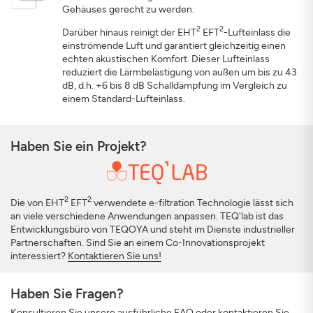
Gehäuses gerecht zu werden.
2
2
Darüber hinaus reinigt der EHT
EFT
-Lufteinlass die
einströmende Luft und garantiert gleichzeitig einen
echten akustischen Komfort. Dieser Lufteinlass
reduziert die Lärmbelästigung von außen um bis zu 43
dB, d.h. +6 bis 8 dB Schalldämpfung im Vergleich zu
einem Standard-Lufteinlass.
Haben Sie ein Projekt?
2
2
Die von EHT
EFT
verwendete e-filtration Technologie lässt sich
an viele verschiedene Anwendungen anpassen. TEQ'lab ist das
Entwicklungsbüro von TEQOYA und steht im Dienste industrieller
Partnerschaften. Sind Sie an einem Co-Innovationsprojekt
interessiert?
Kontaktieren Sie uns!
Haben Sie Fragen?
Konsultieren Sie
unsere ausführliche FAQ oder
kontaktieren Sie