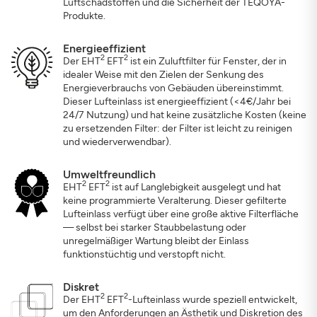
Luftschadstoffen und die Sicherheit der TEQOYA-
Produkte.
Energieeffizient
2
2
Der EHT
EFT
ist ein Zuluftfilter für Fenster, der in
idealer Weise mit den Zielen der Senkung des
Energieverbrauchs von Gebäuden übereinstimmt.
Dieser Lufteinlass ist energieeffizient (<4€/Jahr bei
24/7 Nutzung) und hat keine zusätzliche Kosten (keine
zu ersetzenden Filter: der Filter ist leicht zu reinigen
und wiederverwendbar).
Umweltfreundlich
2
2
EHT
EFT
ist auf Langlebigkeit ausgelegt und hat
keine programmierte Veralterung. Dieser gefilterte
Lufteinlass verfügt über eine große aktive Filterfläche
— selbst bei starker Staubbelastung oder
unregelmäßiger Wartung bleibt der Einlass
funktionstüchtig und verstopft nicht.
Diskret
2
2
Der EHT
EFT
-Lufteinlass wurde speziell entwickelt,
um den Anforderungen an Ästhetik und Diskretion des